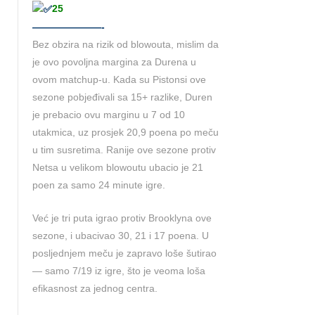
25
———————-
Bez obzira na rizik od blowouta, mislim da
je ovo povoljna margina za Durena u
ovom matchup-u. Kada su Pistonsi ove
sezone pobjeđivali sa 15+ razlike, Duren
je prebacio ovu marginu u 7 od 10
utakmica, uz prosjek 20,9 poena po meču
u tim susretima. Ranije ove sezone protiv
Netsa u velikom blowoutu ubacio je 21
poen za samo 24 minute igre.
Već je tri puta igrao protiv Brooklyna ove
sezone, i ubacivao 30, 21 i 17 poena. U
posljednjem meču je zapravo loše šutirao
— samo 7/19 iz igre, što je veoma loša
efikasnost za jednog centra.