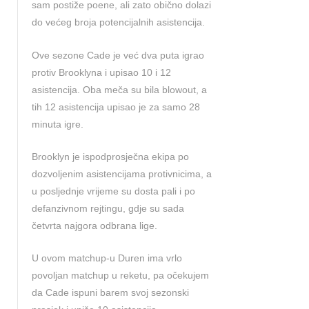
sam postiže poene, ali zato obično dolazi
do većeg broja potencijalnih asistencija.
Ove sezone Cade je već dva puta igrao
protiv Brooklyna i upisao 10 i 12
asistencija. Oba meča su bila blowout, a
tih 12 asistencija upisao je za samo 28
minuta igre.
Brooklyn je ispodprosječna ekipa po
dozvoljenim asistencijama protivnicima, a
u posljednje vrijeme su dosta pali i po
defanzivnom rejtingu, gdje su sada
četvrta najgora odbrana lige.
U ovom matchup-u Duren ima vrlo
povoljan matchup u reketu, pa očekujem
da Cade ispuni barem svoj sezonski