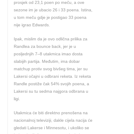
prosjek od 23,1 poen po meču, a ove
sezone im je ubacio 26 i 33 poena. Istina,
u tom meču gdje je postigao 33 poena
nije igrao Edwards.
Ipak, mislim da je ovo odlična prilika za
Randlea za bounce back, jer je u
posljednjih 7–8 utakmica imao dosta
slabijih partija. Međutim, ima dobar
matchup protiv svog bivšeg tima, jer su
Lakersi očajni u odbrani reketa. Iz reketa
Randle postiže čak 54% svojih poena, a
Lakersi su tu sedma najgora odbrana u
ligi.
Utakmica će biti direktno prenošena na
nacionalnoj televiziji, dakle cijela nacija će
gledati Lakerse i Minnesotu, i ukoliko se