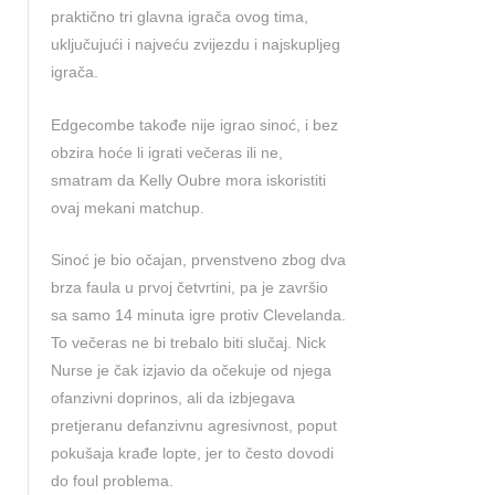
praktično tri glavna igrača ovog tima,
uključujući i najveću zvijezdu i najskupljeg
igrača.
Edgecombe takođe nije igrao sinoć, i bez
obzira hoće li igrati večeras ili ne,
smatram da Kelly Oubre mora iskoristiti
ovaj mekani matchup.
Sinoć je bio očajan, prvenstveno zbog dva
brza faula u prvoj četvrtini, pa je završio
sa samo 14 minuta igre protiv Clevelanda.
To večeras ne bi trebalo biti slučaj. Nick
Nurse je čak izjavio da očekuje od njega
ofanzivni doprinos, ali da izbjegava
pretjeranu defanzivnu agresivnost, poput
pokušaja krađe lopte, jer to često dovodi
do foul problema.