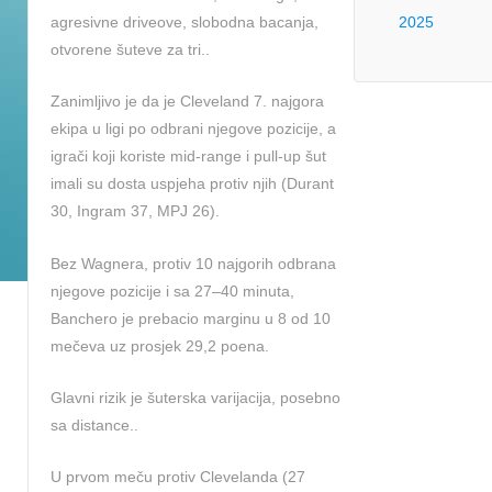
agresivne driveove, slobodna bacanja,
2025
otvorene šuteve za tri..
Zanimljivo je da je Cleveland 7. najgora
ekipa u ligi po odbrani njegove pozicije, a
igrači koji koriste mid-range i pull-up šut
imali su dosta uspjeha protiv njih (Durant
30, Ingram 37, MPJ 26).
Bez Wagnera, protiv 10 najgorih odbrana
njegove pozicije i sa 27–40 minuta,
Banchero je prebacio marginu u 8 od 10
mečeva uz prosjek 29,2 poena.
Glavni rizik je šuterska varijacija, posebno
sa distance..
U prvom meču protiv Clevelanda (27