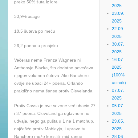
preko 50% šuta iz igre
2025
23.09.
30,9% usage
2025
22.09.
18,5 šuteva po meču
2025
30.07.
26,2 poena u prosjeku
2025
16.07.
Večeras nema Franza Wagnera ni
2025
Anthonyja Blacka, što dodatno povećava
(100%
njegov volumen šuteva. Ako Banchero
ucinak)
ovdje ne ubaci 24+ poena, Orlando
07.07.
praktično nema šanse protiv Clevelanda.
2025
Protiv Cavsa je ove sezone već ubacio 27
05.07.
i 37 poena. Cleveland ga uglavnom ne
2025
udvaja, nego ga pušta u 1 na 1 matchup,
29.05.
najčešće protiv Mobleyja, i upravo tu
2025
Banchero može koristiti; mid-range,
28.06.