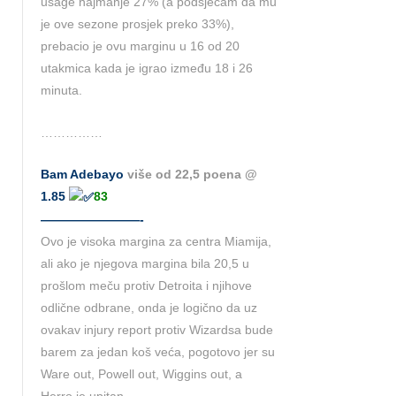
usage najmanje 27% (a podsjećam da mu
je ove sezone prosjek preko 33%),
prebacio je ovu marginu u 16 od 20
utakmica kada je igrao između 18 i 26
minuta.
……………
Bam Adebayo
više od 22,5 poena @
1.85
83
————————-
Ovo je visoka margina za centra Miamija,
ali ako je njegova margina bila 20,5 u
prošlom meču protiv Detroita i njihove
odlične odbrane, onda je logično da uz
ovakav injury report protiv Wizardsa bude
barem za jedan koš veća, pogotovo jer su
Ware out, Powell out, Wiggins out, a