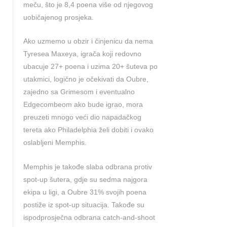
meču, što je 8,4 poena više od njegovog
uobičajenog prosjeka.
Ako uzmemo u obzir i činjenicu da nema
Tyresea Maxeya, igrača koji redovno
ubacuje 27+ poena i uzima 20+ šuteva po
utakmici, logično je očekivati da Oubre,
zajedno sa Grimesom i eventualno
Edgecombeom ako bude igrao, mora
preuzeti mnogo veći dio napadačkog
tereta ako Philadelphia želi dobiti i ovako
oslabljeni Memphis.
Memphis je takođe slaba odbrana protiv
spot-up šutera, gdje su sedma najgora
ekipa u ligi, a Oubre 31% svojih poena
postiže iz spot-up situacija. Takođe su
ispodprosječna odbrana catch-and-shoot