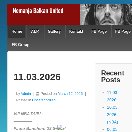
Home
V.I.P.
Gallery
Kontakt
FB Page
FB Page 
FB Group
Recent
11.03.2026
Posts
11.03.
by
Admin
Posted on
March 12, 2026
2026
Posted in
Uncategorized
10.03.
VIP NBA DUBL:
2026
————–
(NBA)
Paolo Banchero 23,5+
06.03.