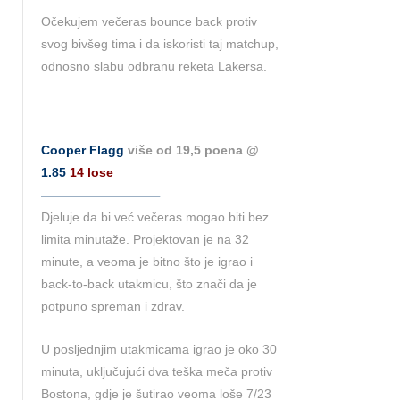
Očekujem večeras bounce back protiv
svog bivšeg tima i da iskoristi taj matchup,
odnosno slabu odbranu reketa Lakersa.
……………
Cooper Flagg
više od 19,5 poena @
1.85
14 lose
—————————–
Djeluje da bi već večeras mogao biti bez
limita minutaže. Projektovan je na 32
minute, a veoma je bitno što je igrao i
back-to-back utakmicu, što znači da je
potpuno spreman i zdrav.
U posljednjim utakmicama igrao je oko 30
minuta, uključujući dva teška meča protiv
Bostona, gdje je šutirao veoma loše 7/23