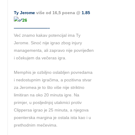
Ty Jerome
više od 16,5 poena @
1.85
26
————————–
Već znamo kakav potencijal ima Ty
Jerome. Sinoć nije igrao zbog injury
managementa, ali zapravo nije povrijeđen
i očekujem da večeras igra.
Memphis je ozbiljno oslabljen povredama
i nedostupnim igračima, a pozitivna stvar
za Jeromea je to što više nije striktno
limitiran na oko 20 minuta igre. Na
primjer, u posljednjoj utakmici protiv
Clippersa igrao je 25 minuta, a njegova
poenterska margina je ostala ista kao i u
prethodnim mečevima.