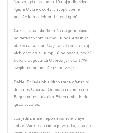
šuteva, gdje su među 10 najgorih ekipa
lige, a Oubre čak 42% svojih poena
postiže kao catch-and-shoot igrač.
Grizzliesi su takođe treća najgora ekipa
po defanzivnom rejtingu u posljednjih 15
utakmica, ali ono što je pozitivno za ovaj
pick jeste da su u top 10 po paceu, što bi
trebalo odgovarati Oubreu jer oko 17%
svojih poena postiže iz tranzicije.
Dakle, Philadelphia hitno treba ofanzivni
doprinos Oubrea, Grimesa i eventualno
Edgecombea, ukoliko Edgecombe bude
igrao večeras.
Još jedna mala napomena: role player
Jabari Walker se sinoć povrijedio, iako se
kasnije vratio u igru. I dalje je nejasno