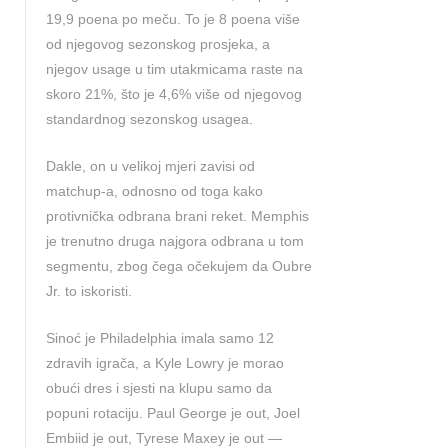
19,9 poena po meču. To je 8 poena više
od njegovog sezonskog prosjeka, a
njegov usage u tim utakmicama raste na
skoro 21%, što je 4,6% više od njegovog
standardnog sezonskog usagea.
Dakle, on u velikoj mjeri zavisi od
matchup-a, odnosno od toga kako
protivnička odbrana brani reket. Memphis
je trenutno druga najgora odbrana u tom
segmentu, zbog čega očekujem da Oubre
Jr. to iskoristi.
Sinoć je Philadelphia imala samo 12
zdravih igrača, a Kyle Lowry je morao
obući dres i sjesti na klupu samo da
popuni rotaciju. Paul George je out, Joel
Embiid je out, Tyrese Maxey je out —