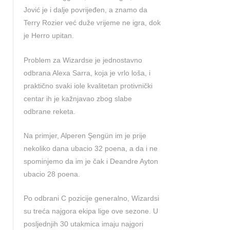
Jović je i dalje povrijeđen, a znamo da
Terry Rozier već duže vrijeme ne igra, dok
je Herro upitan.
Problem za Wizardse je jednostavno
odbrana Alexa Sarra, koja je vrlo loša, i
praktično svaki iole kvalitetan protivnički
centar ih je kažnjavao zbog slabe
odbrane reketa.
Na primjer, Alperen Şengün im je prije
nekoliko dana ubacio 32 poena, a da i ne
spominjemo da im je čak i Deandre Ayton
ubacio 28 poena.
Po odbrani C pozicije generalno, Wizardsi
su treća najgora ekipa lige ove sezone. U
posljednjih 30 utakmica imaju najgori