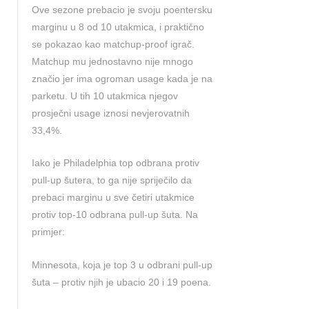
Ove sezone prebacio je svoju poentersku
marginu u 8 od 10 utakmica, i praktično
se pokazao kao matchup-proof igrač.
Matchup mu jednostavno nije mnogo
značio jer ima ogroman usage kada je na
parketu. U tih 10 utakmica njegov
prosječni usage iznosi nevjerovatnih
33,4%.
Iako je Philadelphia top odbrana protiv
pull-up šutera, to ga nije spriječilo da
prebaci marginu u sve četiri utakmice
protiv top-10 odbrana pull-up šuta. Na
primjer:
Minnesota, koja je top 3 u odbrani pull-up
šuta – protiv njih je ubacio 20 i 19 poena.