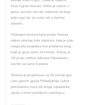
hoće li igrati večeras. Dobio je udarac u
glavu i proveo veći dio utakmice na klupi
prije nego što se vratio tek u četvrtoj
četvrtini.
Očekujem bounce-back partiju Oubrea
nakon sinoćnje loše utakmice, koja je prije
svega bila posljedica foul problema zbog
kojih je igrao samo 14 minuta. Šutirao je
1/6 protiv odlične odbrane Clevelanda i
završio sa samo 6 poena.
Večeras je projektovan na 33 minute igre,
i bez glavnih igrača Philadelphije Oubre
jednostavno mora biti druga napadačka
opcija u ovom povoljnom matchup-u.
………….