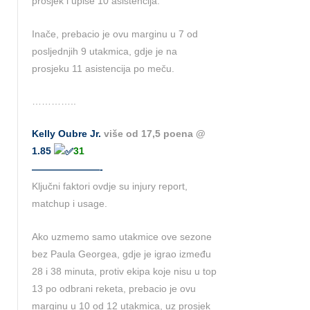
prosjek i upiše 10 asistencija.
Inače, prebacio je ovu marginu u 7 od
posljednjih 9 utakmica, gdje je na
prosjeku 11 asistencija po meču.
…………..
Kelly Oubre Jr.
više od 17,5 poena @
1.85
31
———————-
Ključni faktori ovdje su injury report,
matchup i usage.
Ako uzmemo samo utakmice ove sezone
bez Paula Georgea, gdje je igrao između
28 i 38 minuta, protiv ekipa koje nisu u top
13 po odbrani reketa, prebacio je ovu
marginu u 10 od 12 utakmica, uz prosjek