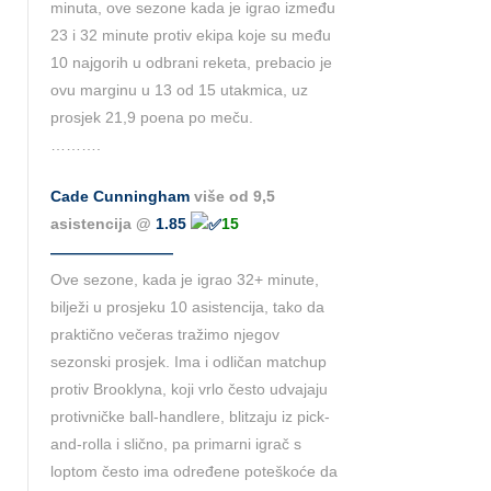
minuta, ove sezone kada je igrao između
23 i 32 minute protiv ekipa koje su među
10 najgorih u odbrani reketa, prebacio je
ovu marginu u 13 od 15 utakmica, uz
prosjek 21,9 poena po meču.
……….
Cade Cunningham
više od 9,5
asistencija @
1.85
15
————————
Ove sezone, kada je igrao 32+ minute,
bilježi u prosjeku 10 asistencija, tako da
praktično večeras tražimo njegov
sezonski prosjek. Ima i odličan matchup
protiv Brooklyna, koji vrlo često udvajaju
protivničke ball-handlere, blitzaju iz pick-
and-rolla i slično, pa primarni igrač s
loptom često ima određene poteškoće da