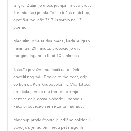
iz igre. Zatim je u posljednjem meču protiv
Toronta, koji je takođe bio težak matchup,
opet šutirao loše 7/17 i završio na 17
poena.
Međutim, prije ta dva meča, kada je igrao
minimum 29 minuta, prebacio je ovu
marginu lagano u 9 od 10 utakmica.
Takođe je važno naglasiti da on želi
osvojiti nagradu Rookie of the Year, gdje
se bori sa Kon Knueppelom iz Charlottea,
pa očekujem da mu trener do kraja
sezone daje dosta slobode u napadu
kako bi povećao šanse za tu nagradu.
Matchup protiv Atlante je prilično solidan i
povoljan, jer su oni među pet najgorih