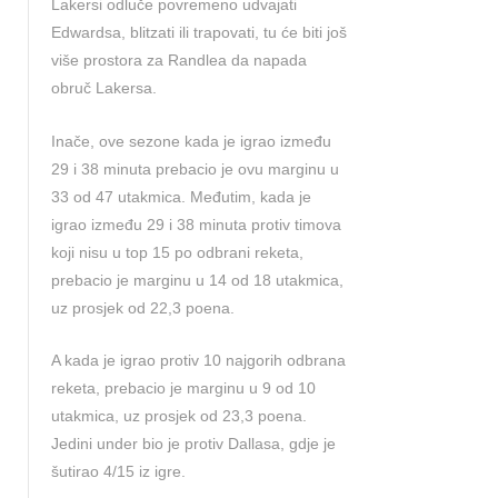
Lakersi odluče povremeno udvajati
Edwardsa, blitzati ili trapovati, tu će biti još
više prostora za Randlea da napada
obruč Lakersa.
Inače, ove sezone kada je igrao između
29 i 38 minuta prebacio je ovu marginu u
33 od 47 utakmica. Međutim, kada je
igrao između 29 i 38 minuta protiv timova
koji nisu u top 15 po odbrani reketa,
prebacio je marginu u 14 od 18 utakmica,
uz prosjek od 22,3 poena.
A kada je igrao protiv 10 najgorih odbrana
reketa, prebacio je marginu u 9 od 10
utakmica, uz prosjek od 23,3 poena.
Jedini under bio je protiv Dallasa, gdje je
šutirao 4/15 iz igre.