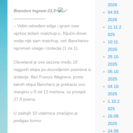
2026
Brandon Ingram 21,5+
04.03.
———————–
2026
– Vidim određeni edge i igram over
11.11.2
uprkos težem matchup-u. Ključni driver
025
ovdje nije sam matchup, već Bancherov
10.11.
ogroman usage i izolacija (1 na 1).
2025
25.10.
Cleveland je ove sezone među 10
2025
najgorih ekipa po dozvoljenim poenima iz
05.10.
izolacije. Bez Franza Wagnera, protiv
2025
takvih ekipa Banchero je prebacio ovu
04.10.
marginu u 9 od 12 mečeva, uz prosjek
2025
27,9 poena.
1.10.2
025
U zadnjih 10 utakmica značajno je
26.09.
podigao formu:
2025
24.09.