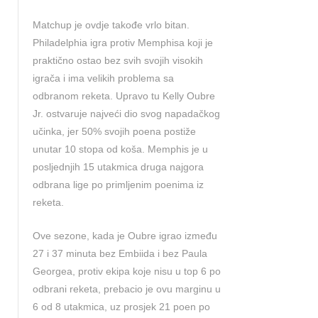
Matchup je ovdje takođe vrlo bitan.
Philadelphia igra protiv Memphisa koji je
praktično ostao bez svih svojih visokih
igrača i ima velikih problema sa
odbranom reketa. Upravo tu Kelly Oubre
Jr. ostvaruje najveći dio svog napadačkog
učinka, jer 50% svojih poena postiže
unutar 10 stopa od koša. Memphis je u
posljednjih 15 utakmica druga najgora
odbrana lige po primljenim poenima iz
reketa.
Ove sezone, kada je Oubre igrao između
27 i 37 minuta bez Embiida i bez Paula
Georgea, protiv ekipa koje nisu u top 6 po
odbrani reketa, prebacio je ovu marginu u
6 od 8 utakmica, uz prosjek 21 poen po