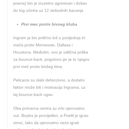
poena) bio je izuzetno agresivan i došao
do tog učinka uz 12 slobodnih bacanja.
Prvi mec protiv bivseg kluba
Ingram je bio prilično loš u posljednja tri
meča protiv Minnesote, Dallasa i
Houstona. Međutim, ovo je odlična prilika
za bounce-back, pogotovo jer je to njegov
prvi meč protiv bivšeg tima.
Pelicansi su slabi defanzivno, a dodatni
faktor može biti i motivacija Ingrama, uz
taj bounce-back ugao.
Oba primarna centra su vrlo vjerovatno
out. Boyles je povrijeđen, a Poeltl je igrao
sinoć, tako da vjerovatno neće igrati