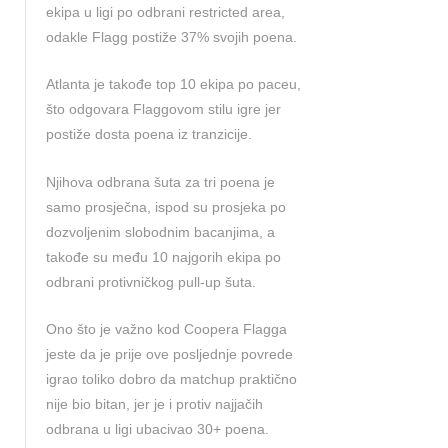
ekipa u ligi po odbrani restricted area,
odakle Flagg postiže 37% svojih poena.
Atlanta je takođe top 10 ekipa po paceu,
što odgovara Flaggovom stilu igre jer
postiže dosta poena iz tranzicije.
Njihova odbrana šuta za tri poena je
samo prosječna, ispod su prosjeka po
dozvoljenim slobodnim bacanjima, a
takođe su među 10 najgorih ekipa po
odbrani protivničkog pull-up šuta.
Ono što je važno kod Coopera Flagga
jeste da je prije ove posljednje povrede
igrao toliko dobro da matchup praktično
nije bio bitan, jer je i protiv najjačih
odbrana u ligi ubacivao 30+ poena.