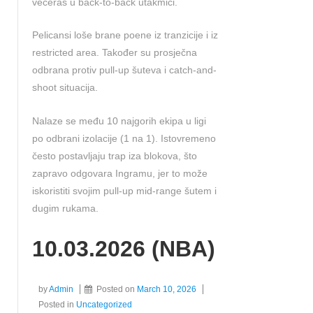
večeras u back-to-back utakmici.
Pelicansi loše brane poene iz tranzicije i iz
restricted area. Također su prosječna
odbrana protiv pull-up šuteva i catch-and-
shoot situacija.
Nalaze se među 10 najgorih ekipa u ligi
po odbrani izolacije (1 na 1). Istovremeno
često postavljaju trap iza blokova, što
zapravo odgovara Ingramu, jer to može
iskoristiti svojim pull-up mid-range šutem i
dugim rukama.
10.03.2026 (NBA)
by
Admin
Posted on
March 10, 2026
Posted in
Uncategorized