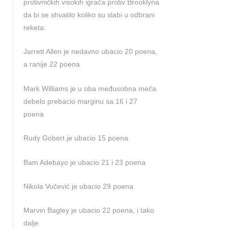
protivničkih visokih igrača protiv Brooklyna
da bi se shvatilo koliko su slabi u odbrani
reketa:
Jarrett Allen je nedavno ubacio 20 poena,
a ranije 22 poena
Mark Williams je u oba međusobna meča
debelo prebacio marginu sa 16 i 27
poena
Rudy Gobert je ubacio 15 poena
Bam Adebayo je ubacio 21 i 23 poena
Nikola Vučević je ubacio 29 poena
Marvin Bagley je ubacio 22 poena, i tako
dalje