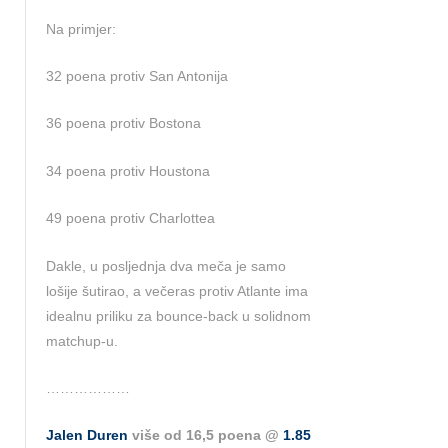
Na primjer:
32 poena protiv San Antonija
36 poena protiv Bostona
34 poena protiv Houstona
49 poena protiv Charlottea
Dakle, u posljednja dva meča je samo
lošije šutirao, a večeras protiv Atlante ima
idealnu priliku za bounce-back u solidnom
matchup-u.
………………
Jalen Duren
više od 16,5 poena @
1.85