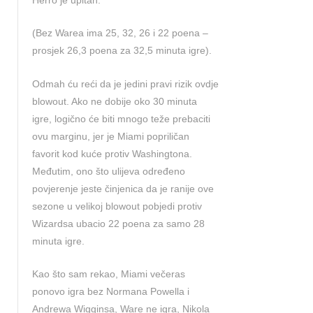
Herro je upitan.
(Bez Warea ima 25, 32, 26 i 22 poena –
prosjek 26,3 poena za 32,5 minuta igre).
Odmah ću reći da je jedini pravi rizik ovdje
blowout. Ako ne dobije oko 30 minuta
igre, logično će biti mnogo teže prebaciti
ovu marginu, jer je Miami popriličan
favorit kod kuće protiv Washingtona.
Međutim, ono što ulijeva određeno
povjerenje jeste činjenica da je ranije ove
sezone u velikoj blowout pobjedi protiv
Wizardsa ubacio 22 poena za samo 28
minuta igre.
Kao što sam rekao, Miami večeras
ponovo igra bez Normana Powella i
Andrewa Wigginsa, Ware ne igra, Nikola