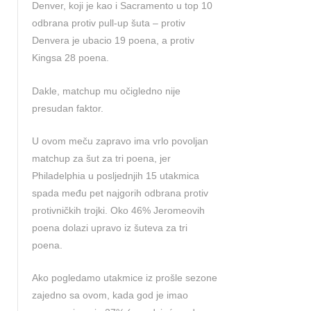
Denver, koji je kao i Sacramento u top 10
odbrana protiv pull-up šuta – protiv
Denvera je ubacio 19 poena, a protiv
Kingsa 28 poena.
Dakle, matchup mu očigledno nije
presudan faktor.
U ovom meču zapravo ima vrlo povoljan
matchup za šut za tri poena, jer
Philadelphia u posljednjih 15 utakmica
spada među pet najgorih odbrana protiv
protivničkih trojki. Oko 46% Jeromeovih
poena dolazi upravo iz šuteva za tri
poena.
Ako pogledamo utakmice iz prošle sezone
zajedno sa ovom, kada god je imao