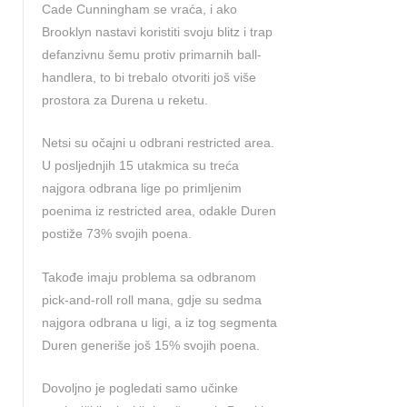
Cade Cunningham se vraća, i ako
Brooklyn nastavi koristiti svoju blitz i trap
defanzivnu šemu protiv primarnih ball-
handlera, to bi trebalo otvoriti još više
prostora za Durena u reketu.
Netsi su očajni u odbrani restricted area.
U posljednjih 15 utakmica su treća
najgora odbrana lige po primljenim
poenima iz restricted area, odakle Duren
postiže 73% svojih poena.
Takođe imaju problema sa odbranom
pick-and-roll roll mana, gdje su sedma
najgora odbrana u ligi, a iz tog segmenta
Duren generiše još 15% svojih poena.
Dovoljno je pogledati samo učinke