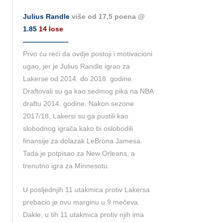
Julius Randle
više od 17,5 poena @
1.85
14 lose
——————–
Prvo ću reći da ovdje postoji i motivacioni
ugao, jer je Julius Randle igrao za
Lakerse od 2014. do 2018. godine.
Draftovali su ga kao sedmog pika na NBA
draftu 2014. godine. Nakon sezone
2017/18, Lakersi su ga pustili kao
slobodnog igrača kako bi oslobodili
finansije za dolazak LeBrona Jamesa.
Tada je potpisao za New Orleans, a
trenutno igra za Minnesotu.
U posljednjih 11 utakmica protiv Lakersa
prebacio je ovu marginu u 9 mečeva.
Dakle, u tih 11 utakmica protiv njih ima