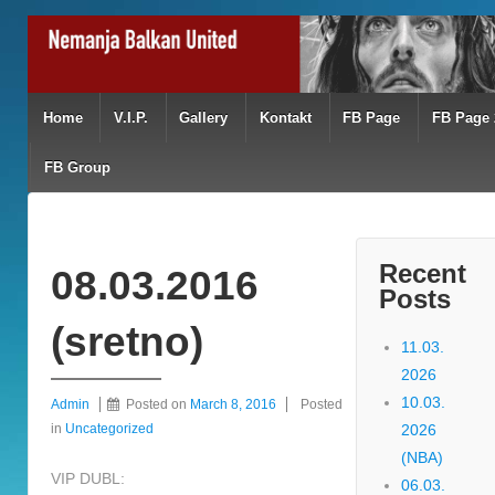
Home
V.I.P.
Gallery
Kontakt
FB Page
FB Page 
FB Group
Recent
08.03.2016
Posts
(sretno)
11.03.
2026
10.03.
Admin
Posted on
March 8, 2016
Posted
in
Uncategorized
2026
(NBA)
VIP DUBL:
06.03.