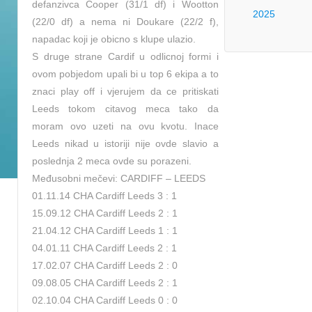
defanzivca Cooper (31/1 df) i Wootton
2025
(22/0 df) a nema ni Doukare (22/2 f),
napadac koji je obicno s klupe ulazio.
S druge strane Cardif u odlicnoj formi i
ovom pobjedom upali bi u top 6 ekipa a to
znaci play off i vjerujem da ce pritiskati
Leeds tokom citavog meca tako da
moram ovo uzeti na ovu kvotu. Inace
Leeds nikad u istoriji nije ovde slavio a
poslednja 2 meca ovde su porazeni.
Međusobni mečevi: CARDIFF – LEEDS
01.11.14 CHA Cardiff Leeds 3 : 1
15.09.12 CHA Cardiff Leeds 2 : 1
21.04.12 CHA Cardiff Leeds 1 : 1
04.01.11 CHA Cardiff Leeds 2 : 1
17.02.07 CHA Cardiff Leeds 2 : 0
09.08.05 CHA Cardiff Leeds 2 : 1
02.10.04 CHA Cardiff Leeds 0 : 0