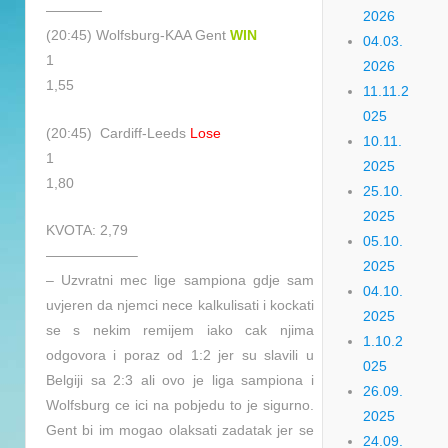
————
2026
(20:45) Wolfsburg-KAA Gent
WIN
04.03.
1
2026
1,55
11.11.2
025
(20:45) Cardiff-Leeds
Lose
10.11.
1
2025
1,80
25.10.
2025
KVOTA: 2,79
05.10.
——————–
2025
– Uzvratni mec lige sampiona gdje sam
04.10.
uvjeren da njemci nece kalkulisati i kockati
2025
se s nekim remijem iako cak njima
1.10.2
odgovora i poraz od 1:2 jer su slavili u
025
Belgiji sa 2:3 ali ovo je liga sampiona i
26.09.
Wolfsburg ce ici na pobjedu to je sigurno.
2025
Gent bi im mogao olaksati zadatak jer se
24.09.