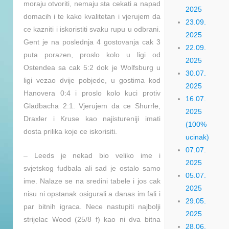
moraju otvoriti, nemaju sta cekati a napad
2025
domacih i te kako kvalitetan i vjerujem da
23.09.
ce kazniti i iskoristiti svaku rupu u odbrani.
2025
Gent je na poslednja 4 gostovanja cak 3
22.09.
puta porazen, proslo kolo u ligi od
2025
Ostendea sa cak 5:2 dok je Wolfsburg u
30.07.
ligi vezao dvije pobjede, u gostima kod
2025
Hanovera 0:4 i proslo kolo kuci protiv
16.07.
Gladbacha 2:1. Vjerujem da ce Shurrle,
2025
Draxler i Kruse kao najistureniji imati
(100%
dosta prilika koje ce iskorisiti.
ucinak)
07.07.
– Leeds je nekad bio veliko ime i
2025
svjetskog fudbala ali sad je ostalo samo
05.07.
ime. Nalaze se na sredini tabele i jos cak
2025
nisu ni opstanak osigurali a danas im fali i
29.05.
par bitnih igraca. Nece nastupiti najbolji
2025
strijelac Wood (25/8 f) kao ni dva bitna
28.06.