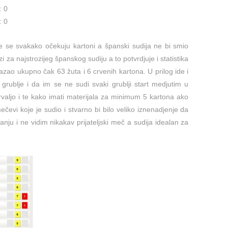
: 0
: 0
 se svakako očekuju kartoni a španski sudija ne bi smio
i za najstrozijeg španskog sudiju a to potvrdjuje i statistika
zao ukupno čak 63 žuta i 6 crvenih kartona. U prilog ide i
i grublje i da im se ne sudi svaki grublji start medjutim u
rvaljo i te kako imati materijala za minimum 5 kartona ako
mečevi koje je sudio i stvarno bi bilo veliko iznenadjenje da
tanju i ne vidim nikakav prijateljski meč a sudija idealan za