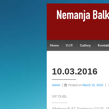
Home
V.I.P.
Gallery
Kontak
10.03.2016
Admin
Posted on
March 10, 2016
VIP DUBL:
————–
Silkeborg IF-FC Fredericia (10.03. 18