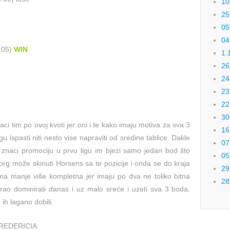
10
25
05
04
1:05)
WIN
1.
26
24
23
22
30
i tim po ovoj kvoti jer oni i te kako imaju motiva za sva 3
16
u ispasti niti nesto vise napraviti od sredine tablice. Dakle
07
e znaci promociju u prvu ligu im bjezi samo jedan bod što
05
rg može skinuti Horsens sa te pozicije i onda se do kraja
29
ima manje više kompletna jer imaju po dva ne toliko bitna
28
rao dominirati danas i uz malo sreće i uzeti sva 3 boda.
h lagano dobili.
FREDERICIA