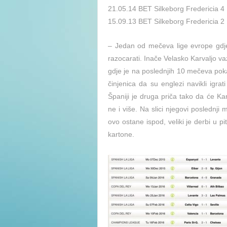
21.05.14 BET Silkeborg Fredericia 4 
15.09.13 BET Silkeborg Fredericia 2 
– Jedan od mečeva lige evrope gdje
razocarati. Inače Velasko Karvaljo vaz
gdje je na poslednjih 10 mečeva poka
činjenica da su englezi navikli igrat
Španiji je druga priča tako da će Ka
ne i više. Na slici njegovi poslednji 
ovo ostane ispod, veliki je derbi u pi
kartone.