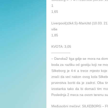
1
1,65
Liverpool(zžk4,5)-ManUtd (10.03. 2
više
1,85
KVOTA: 3,05
—————–
– Danska2 liga gdje se mora na domac
boda za razliku od gostiju koji ne mog
Silkeborg je 4-ti a trece mjesto koj
znači da već nakon ovog kola Silkebo
prvenstva boriti da je zadrzi. Oba t
izostanka tako da bi domaći tim mo
Poslednja 2 meca na ovom terenu su i
Međusobni mečevi: SILKEBORG – 