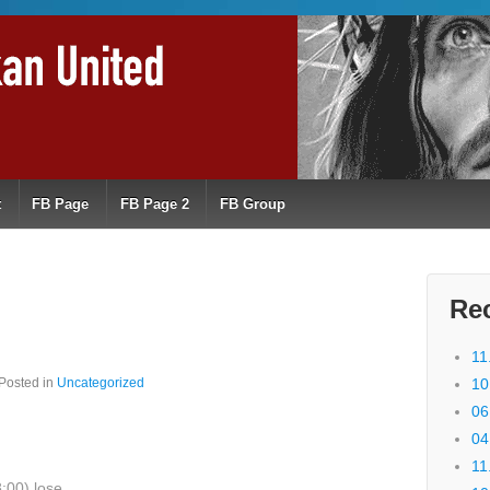
t
FB Page
FB Page 2
FB Group
Re
11
Posted in
Uncategorized
10
06
04
11
:00) lose