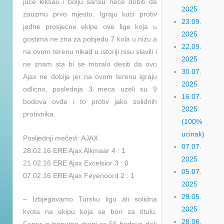
juce kiksao i bolju sansu nece dobiti da
2025
zauzmu prvo mjesto. Igraju kuci protiv
23.09.
jedne prosjecne ekipe ove lige koja u
2025
gostima ne zna za pobjedu 7 kola u nizu a
22.09.
na ovom terenu nikad u istoriji nisu slavili i
2025
ne znam sta bi se moralo desiti da ovo
30.07.
Ajax ne dobije jer na ovom terenu igraju
2025
odlicno, poslednja 3 meca uzeli su 9
16.07.
bodova ovde i to protiv jako solidnih
2025
protivnika.
(100%
ucinak)
Posljednji mečevi: AJAX
07.07.
28.02.16 ERE Ajax Alkmaar 4 : 1
2025
21.02.16 ERE Ajax Excelsior 3 : 0
05.07.
07.02.16 ERE Ajax Feyenoord 2 : 1
2025
29.05.
– Izbjegavamo Tursku ligu ali solidna
2025
kvota na ekipu koja se bori za titulu.
28.06.