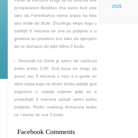
Fener je trenutno drugi sa 56 bodova dok
2025
prvoplasirani Besiktas ima samo bod vise
tako da Fenerbahce nema prava na kiks
ako misle do titule. Docekuju ekipu koja u
zadnjih 6 meceva ne zna za pobjedu a u
gostima su posebno losi tako da vjerujem
da ce domacin do jako bitna 3 boda.
– Dvoznak na Genk je samo da zaokruzi
kvotu preko 2,00. Kod kuce ne znaju za
poraz vec 9 meceva u nizu a u goste im
stize ekipa koja na strani dosta slabije igra
pogotovo u zadnje vrijeme gdje su u
poslednjih 6 meceva upisali samo jednu
pobjedu. Protiv ovakvog domacina tesko
ce i danas do sva 3 boda.
Facebook Comments