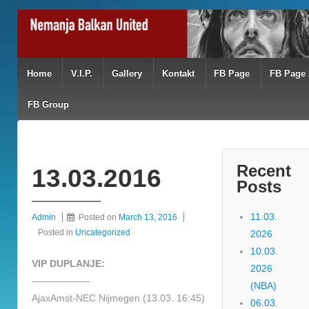
Home
V.I.P.
Gallery
Kontakt
FB Page
FB Page 
FB Group
Recent
13.03.2016
Posts
11.03.
Admin
Posted on
March 13, 2016
Posted in
Uncategorized
2026
10.03.
VIP DUPLANJE:
2026
——————
(NBA)
AjaxAmst-NEC Nijmegen (13.03. 16:45)
06.03.