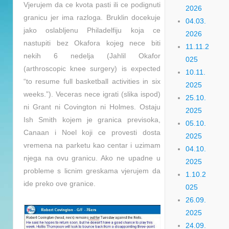
Vjerujem da ce kvota pasti ili ce podignuti
2026
granicu jer ima razloga. Bruklin docekuje
04.03.
jako oslabljenu Philadelfiju koja ce
2026
nastupiti bez Okafora kojeg nece biti
11.11.2
nekih 6 nedelja (Jahlil Okafor
025
(arthroscopic knee surgery) is expected
10.11.
“to resume full basketball activities in six
2025
weeks.”). Veceras nece igrati (slika ispod)
25.10.
ni Grant ni Covington ni Holmes. Ostaju
2025
Ish Smith kojem je granica previsoka,
05.10.
Canaan i Noel koji ce provesti dosta
2025
vremena na parketu kao centar i uzimam
04.10.
njega na ovu granicu. Ako ne upadne u
2025
probleme s licnim greskama vjerujem da
1.10.2
ide preko ove granice.
025
26.09.
2025
24.09.