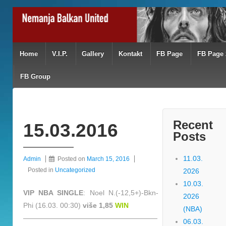
Home
V.I.P.
Gallery
Kontakt
FB Page
FB Page 
FB Group
Recent
15.03.2016
Posts
11.03.
Admin
Posted on
March 15, 2016
Posted in
Uncategorized
2026
10.03.
VIP NBA SINGLE
: Noel N.(-12,5+)-Bkn-
2026
Phi (16.03. 00:30)
više 1,85
WIN
(NBA)
———————————————————
06.03.