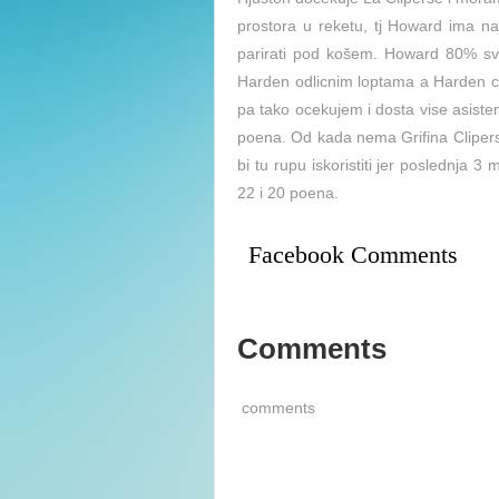
prostora u reketu, tj Howard ima n
parirati pod košem. Howard 80% sv
Harden odlicnim loptama a Harden ce
pa tako ocekujem i dosta vise asiste
poena. Od kada nema Grifina Clipersi
bi tu rupu iskoristiti jer poslednja 3 
22 i 20 poena.
Facebook Comments
Comments
comments