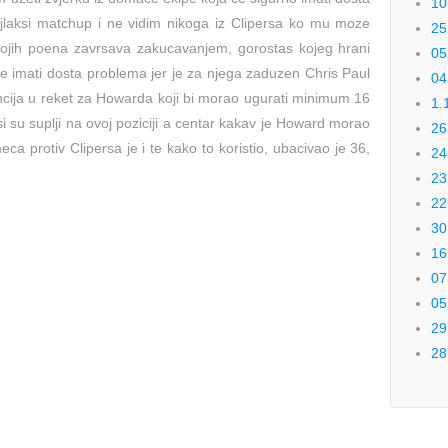
10
ajlaksi matchup i ne vidim nikoga iz Clipersa ko mu moze
25
ojih poena zavrsava zakucavanjem, gorostas kojeg hrani
05
 imati dosta problema jer je za njega zaduzen Chris Paul
04
ncija u reket za Howarda koji bi morao ugurati minimum 16
1.
 su suplji na ovoj poziciji a centar kakav je Howard morao
26
meca protiv Clipersa je i te kako to koristio, ubacivao je 36,
24
23
22
30
16
07
05
29
28