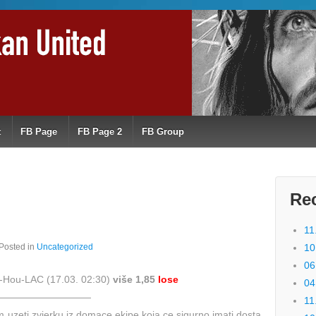
t
FB Page
FB Page 2
FB Group
Re
11
Posted in
Uncategorized
10
06
-Hou-LAC (17.03. 02:30)
više 1,85
lose
04
——————————
11
 uzeti zvjerku iz domace ekipe koja ce sigurno imati dosta