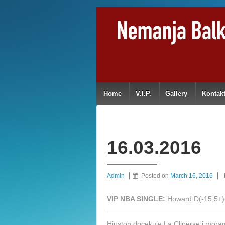
Home
V.I.P.
Gallery
Kontak
16.03.2016
Admin
Posted on
March 16, 2016
VIP NBA SINGLE:
Howard D(-15,5+)
————————————————
Hjuston docekuje La Cliperse i moram