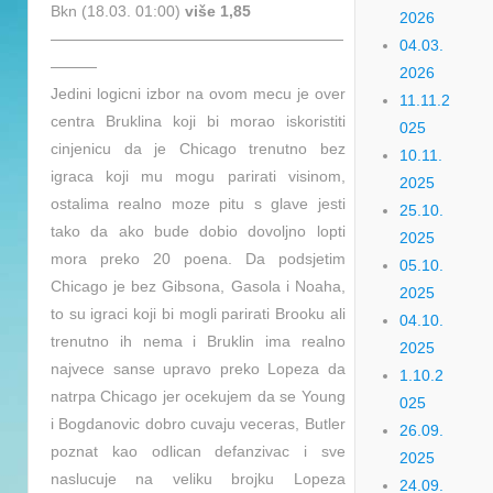
Bkn (18.03. 01:00)
više 1,85
2026
———————————————————
04.03.
———
2026
Jedini logicni izbor na ovom mecu je over
11.11.2
centra Bruklina koji bi morao iskoristiti
025
cinjenicu da je Chicago trenutno bez
10.11.
igraca koji mu mogu parirati visinom,
2025
ostalima realno moze pitu s glave jesti
25.10.
tako da ako bude dobio dovoljno lopti
2025
mora preko 20 poena. Da podsjetim
05.10.
Chicago je bez Gibsona, Gasola i Noaha,
2025
to su igraci koji bi mogli parirati Brooku ali
04.10.
trenutno ih nema i Bruklin ima realno
2025
najvece sanse upravo preko Lopeza da
1.10.2
natrpa Chicago jer ocekujem da se Young
025
i Bogdanovic dobro cuvaju veceras, Butler
26.09.
poznat kao odlican defanzivac i sve
2025
naslucuje na veliku brojku Lopeza
24.09.