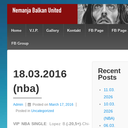
Home
V.I.P.
Gallery
Kontakt
FB Page
FB Page 
FB Group
Recent
18.03.2016
Posts
(nba)
11.03.
2026
10.03.
Admin
Posted on
March 17, 2016
Posted in
Uncategorized
2026
(NBA)
VIP NBA SINGLE
: Lopez B.
(-20,5+)
-Chi-
06.03.