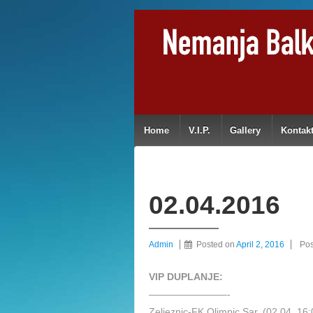
Home
V.I.P.
Gallery
Kontak
02.04.2016
Admin
Posted on
April 2, 2016
Pos
VIP DUPLANJE:
————————-
Zeljeznic-FK Olimpic Sar. (02.04. 16: