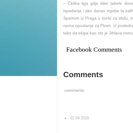
– Češka liga gdje lider tabele do
ispadanja i ako danas izgube ta zali
Spartom iz Praga u borbi za titulu, 
nema opustanja za Plzen. U poslednj
tako da ekipa kao sto je Jihlava nem
Facebook Comments
Comments
comments
‹
02.04.2016