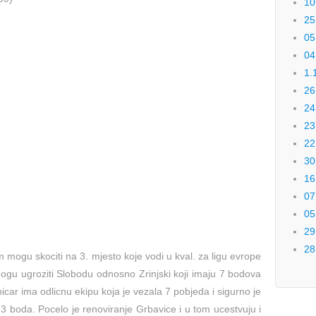
10
25
05
04
1.
26
24
23
22
30
16
07
05
29
28
 mogu skociti na 3. mjesto koje vodi u kval. za ligu evrope
 mogu ugroziti Slobodu odnosno Zrinjski koji imaju 7 bodova
znicar ima odlicnu ekipu koja je vezala 7 pobjeda i sigurno je
3 boda. Pocelo je renoviranje Grbavice i u tom ucestvuju i