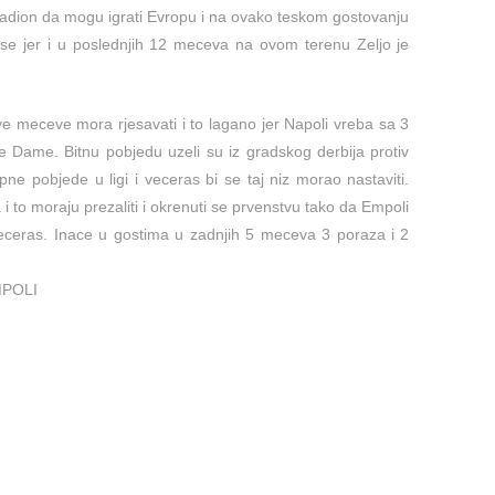
 stadion da mogu igrati Evropu i na ovako teskom gostovanju
se jer i u poslednjih 12 meceva na ovom terenu Zeljo je
.
ve meceve mora rjesavati i to lagano jer Napoli vreba sa 3
 Dame. Bitnu pobjedu uzeli su iz gradskog derbija protiv
pne pobjede u ligi i veceras bi se taj niz morao nastaviti.
i to moraju prezaliti i okrenuti se prvenstvu tako da Empoli
 veceras. Inace u gostima u zadnjih 5 meceva 3 poraza i 2
MPOLI