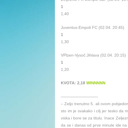
1
1,40
Juventus-Empoli FC (02.04. 20:45)
1
1,30
VPlzen-Vysoč.Jihlava (02.04. 20:15)
1
1,20
KVOTA: 2,18
WINNNNN
—————————-
– Zeljo trenutno 5. ali ovom pobjedom
sto im je svakako i cilj jer tesko da
viska i bore se za titulu. Inace Zelje
da se i danas od prve minute ide na 