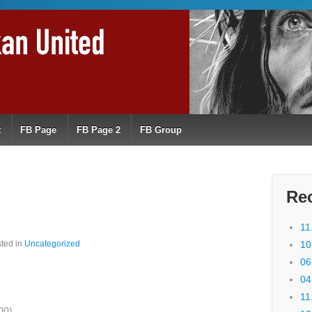
t
FB Page
FB Page 2
FB Group
Re
11
ted in
Uncategorized
10
06
04
11
00)