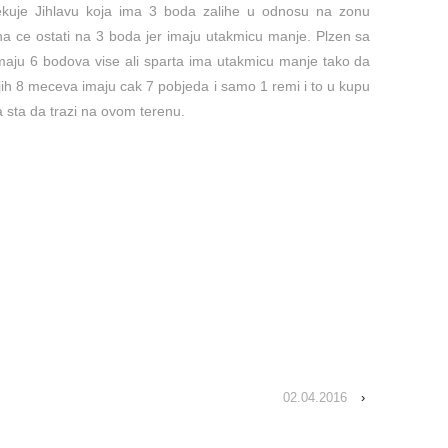
cekuje Jihlavu koja ima 3 boda zalihe u odnosu na zonu
ha ce ostati na 3 boda jer imaju utakmicu manje. Plzen sa
imaju 6 bodova vise ali sparta ima utakmicu manje tako da
ih 8 meceva imaju cak 7 pobjeda i samo 1 remi i to u kupu
a sta da trazi na ovom terenu.
02.04.2016
›