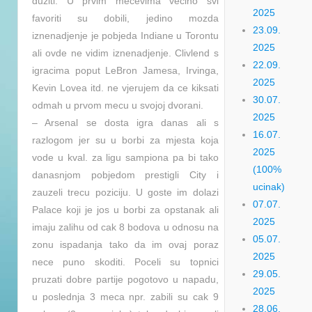
duziti. U prvim mecevima vecino svi
2025
favoriti su dobili, jedino mozda
23.09.
iznenadjenje je pobjeda Indiane u Torontu
2025
ali ovde ne vidim iznenadjenje. Clivlend s
22.09.
igracima poput LeBron Jamesa, Irvinga,
2025
Kevin Lovea itd. ne vjerujem da ce kiksati
30.07.
odmah u prvom mecu u svojoj dvorani.
2025
– Arsenal se dosta igra danas ali s
16.07.
razlogom jer su u borbi za mjesta koja
2025
vode u kval. za ligu sampiona pa bi tako
(100%
danasnjom pobjedom prestigli City i
ucinak)
zauzeli trecu poziciju. U goste im dolazi
07.07.
Palace koji je jos u borbi za opstanak ali
2025
imaju zalihu od cak 8 bodova u odnosu na
05.07.
zonu ispadanja tako da im ovaj poraz
2025
nece puno skoditi. Poceli su topnici
29.05.
pruzati dobre partije pogotovo u napadu,
2025
u poslednja 3 meca npr. zabili su cak 9
28.06.