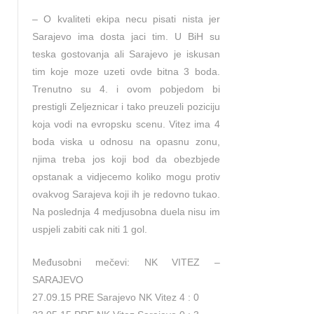
– O kvaliteti ekipa necu pisati nista jer
Sarajevo ima dosta jaci tim. U BiH su
teska gostovanja ali Sarajevo je iskusan
tim koje moze uzeti ovde bitna 3 boda.
Trenutno su 4. i ovom pobjedom bi
prestigli Zeljeznicar i tako preuzeli poziciju
koja vodi na evropsku scenu. Vitez ima 4
boda viska u odnosu na opasnu zonu,
njima treba jos koji bod da obezbjede
opstanak a vidjecemo koliko mogu protiv
ovakvog Sarajeva koji ih je redovno tukao.
Na poslednja 4 medjusobna duela nisu im
uspjeli zabiti cak niti 1 gol.
Međusobni mečevi: NK VITEZ –
SARAJEVO
27.09.15 PRE Sarajevo NK Vitez 4 : 0