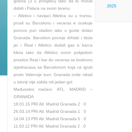
golova (3 u prosjeku) tako da bi morali
2025
dobiti i Palace na svom terenu.
– Atletico i navijaci Atletica su u transu,
prosli su Barcelonu i veceras e ocekuje
ponovo pun stadion iako u goste dolazi
Granada. Barceloni pocinje drhtati i titula
jer i Real i Atletico dodali gas a barca
kiksa tako da Atletico ovom pobjedom
prestize Real i bar do veceras se bodovno
izjednacava sa Barcelonom koja ce igrati
protiv Valencije kuci. Granada ovde nikad
u istoriji nije zabila niti jedan gol.
Međusobni mečevi: ATL. MADRID –
GRANADA
18.01.15 PRI Atl. Madrid Granada 2 : 0
26.03.14 PRI Atl. Madrid Granada 1 : 0
14.04.13 PRI Atl. Madrid Granada 5 : 0
11.03.12 PRI Atl. Madrid Granada 2 : 0