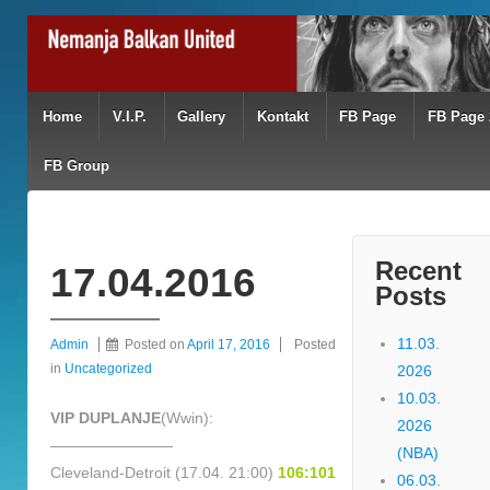
Home
V.I.P.
Gallery
Kontakt
FB Page
FB Page 
FB Group
Recent
17.04.2016
Posts
11.03.
Admin
Posted on
April 17, 2016
Posted
in
Uncategorized
2026
10.03.
VIP DUPLANJE
(Wwin):
2026
————————
(NBA)
Cleveland-Detroit (17.04. 21:00)
106:101
06.03.