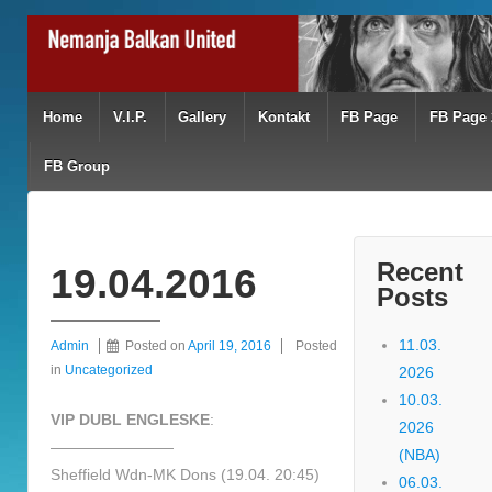
Home
V.I.P.
Gallery
Kontakt
FB Page
FB Page 
FB Group
Recent
19.04.2016
Posts
11.03.
Admin
Posted on
April 19, 2016
Posted
in
Uncategorized
2026
10.03.
VIP DUBL ENGLESKE
:
2026
————————
(NBA)
Sheffield Wdn-MK Dons (19.04. 20:45)
06.03.