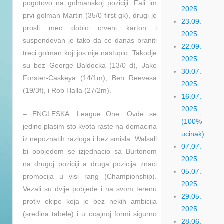
pogotovo na golmanskoj poziciji. Fali im
2025
prvi golman Martin (35/0 first gk), drugi je
23.09.
prosli mec dobio crveni karton i
2025
suspendovan je tako da ce danas braniti
22.09.
treci golman koji jos nije nastupio. Takodje
2025
su bez George Baldocka (13/0 d), Jake
30.07.
Forster-Caskeya (14/1m), Ben Reevesa
2025
(19/3f), i Rob Halla (27/2m).
16.07.
2025
– ENGLESKA: League One. Ovde se
(100%
jedino plasim sto kvota raste na domacina
ucinak)
iz nepoznatih razloga i bez smisla. Walsall
07.07.
bi pobjedom se izjednacio sa Burtonom
2025
na drugoj poziciji a druga pozicija znaci
05.07.
promocija u visi rang (Championship).
2025
Vezali su dvije pobjede i na svom terenu
29.05.
protiv ekipe koja je bez nekih ambicija
2025
(sredina tabele) i u ocajnoj formi sigurno
28.06.