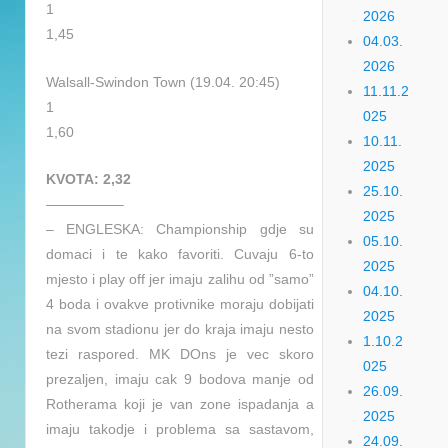
1
2026
1,45
04.03.
2026
Walsall-Swindon Town (19.04. 20:45)
11.11.2
1
025
1,60
10.11.
2025
KVOTA: 2,32
25.10.
—————–
2025
– ENGLESKA: Championship gdje su
05.10.
domaci i te kako favoriti. Cuvaju 6-to
2025
mjesto i play off jer imaju zalihu od ”samo”
04.10.
4 boda i ovakve protivnike moraju dobijati
2025
na svom stadionu jer do kraja imaju nesto
1.10.2
tezi raspored. MK DOns je vec skoro
025
prezaljen, imaju cak 9 bodova manje od
26.09.
Rotherama koji je van zone ispadanja a
2025
imaju takodje i problema sa sastavom,
24.09.