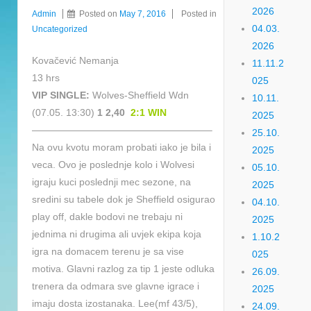
2026
Admin
Posted on
May 7, 2016
Posted in
04.03.
Uncategorized
2026
Kovačević Nemanja
11.11.2
13 hrs
025
VIP SINGLE:
Wolves-Sheffield Wdn
10.11.
(07.05. 13:30)
1 2,40
2:1 WIN
2025
——————————————————–
25.10.
Na ovu kvotu moram probati iako je bila i
2025
veca. Ovo je poslednje kolo i Wolvesi
05.10.
igraju kuci poslednji mec sezone, na
2025
sredini su tabele dok je Sheffield osigurao
04.10.
play off, dakle bodovi ne trebaju ni
2025
jednima ni drugima ali uvjek ekipa koja
1.10.2
igra na domacem terenu je sa vise
025
motiva. Glavni razlog za tip 1 jeste odluka
26.09.
trenera da odmara sve glavne igrace i
2025
imaju dosta izostanaka. Lee(mf 43/5),
24.09.