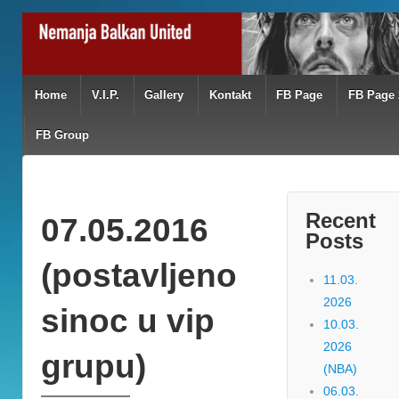
Home
V.I.P.
Gallery
Kontakt
FB Page
FB Page 
FB Group
Recent
07.05.2016
Posts
(postavljeno
11.03.
2026
sinoc u vip
10.03.
2026
grupu)
(NBA)
06.03.