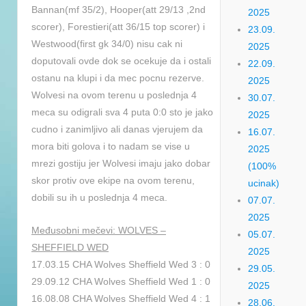
Bannan(mf 35/2), Hooper(att 29/13 ,2nd
2025
scorer), Forestieri(att 36/15 top scorer) i
23.09.
Westwood(first gk 34/0) nisu cak ni
2025
doputovali ovde dok se ocekuje da i ostali
22.09.
ostanu na klupi i da mec pocnu rezerve.
2025
Wolvesi na ovom terenu u poslednja 4
30.07.
meca su odigrali sva 4 puta 0:0 sto je jako
2025
cudno i zanimljivo ali danas vjerujem da
16.07.
mora biti golova i to nadam se vise u
2025
mrezi gostiju jer Wolvesi imaju jako dobar
(100%
skor protiv ove ekipe na ovom terenu,
ucinak)
dobili su ih u poslednja 4 meca.
07.07.
2025
Međusobni mečevi: WOLVES –
05.07.
SHEFFIELD WED
2025
17.03.15 CHA Wolves Sheffield Wed 3 : 0
29.05.
29.09.12 CHA Wolves Sheffield Wed 1 : 0
2025
16.08.08 CHA Wolves Sheffield Wed 4 : 1
28.06.