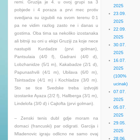
remi. Gruzija je 4. u ovoj grupi sa 3
2025
pobjede i 4 poraza a prvi mec protiv
23.09.
svedjana su izgubili na svom terenu 0:1
2025
pa ne vidim razlog zasto ne i danas u
22.09.
gostima. Oba tima sa nekoliko izostanaka
2025
ali bitniji su oni u ekipi Gruziji za koje nece
30.07.
nastupiti Kurdadze (prvi golman),
2025
Pantsulaia (4/0 f), Gadrani (4/0 d),
16.07.
Lobzhanidze (5/1 m), Kakabadze (2/1 d),
2025
Papunashvili (4/1 m), Ubilava (6/0 m),
(100%
Tsintsadze (4/1 m) i Kochladze (3/0 m).
ucinak)
Sto se tice Svedske treba izdvojiti
07.07.
izostanke Ayaza (2/2 f), Hallberga (3/1 m),
2025
Lindelofa (3/0 d) i Cajtofta (prvi golman).
05.07.
2025
– Zenski tenis dubl gdje moram na
29.05.
domaci (francuski) par odigrati. Garcija i
2025
Mladenovic igraju odlicno ne samo ovaj
28.06.