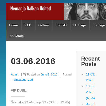
Home
V.I.P.
Gallery
Kontakt
FB Page
FB Page 
FB Group
Recent
03.06.2016
Posts
11.03.
Admin
Posted on
June 3, 2016
Posted
in
Uncategorized
2026
10.03.
VIP DUBL:
2026
————-
(NBA)
Švedska(21)-Gruzija(21) (03.06. 19:45)
06.03.