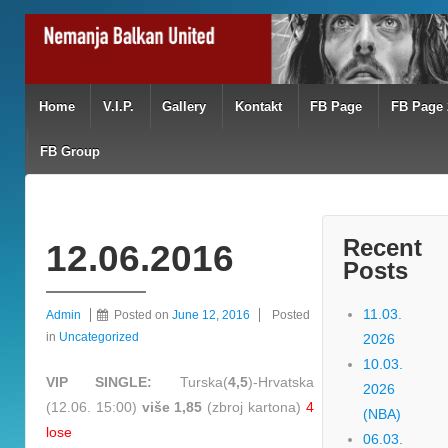
Home
V.I.P.
Gallery
Kontakt
FB Page
FB Page 
FB Group
Recent
12.06.2016
Posts
11.03.
Admin
Posted on
June 12, 2016
Posted
in
Uncategorized
2026
10.03.
VIP SINGLE:
Turska(
4,5
)-Hrvatska
2026
(12.06. 15:00)
više 1,85
(zbroj kartona)
4
(NBA)
lose
06.03.