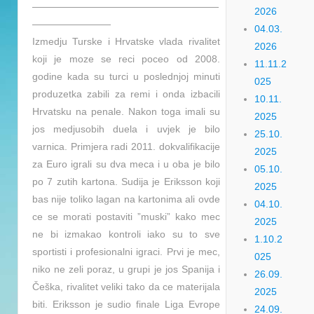
———————————————————
2026
————————
04.03.
Izmedju Turske i Hrvatske vlada rivalitet
2026
koji je moze se reci poceo od 2008.
11.11.2
godine kada su turci u poslednjoj minuti
025
produzetka zabili za remi i onda izbacili
10.11.
Hrvatsku na penale. Nakon toga imali su
2025
jos medjusobih duela i uvjek je bilo
25.10.
varnica. Primjera radi 2011. dokvalifikacije
2025
za Euro igrali su dva meca i u oba je bilo
05.10.
po 7 zutih kartona. Sudija je Eriksson koji
2025
bas nije toliko lagan na kartonima ali ovde
04.10.
ce se morati postaviti ”muski” kako mec
2025
ne bi izmakao kontroli iako su to sve
1.10.2
sportisti i profesionalni igraci. Prvi je mec,
025
niko ne zeli poraz, u grupi je jos Spanija i
26.09.
Češka, rivalitet veliki tako da ce materijala
2025
biti. Eriksson je sudio finale Liga Evrope
24.09.