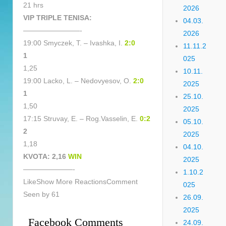
21 hrs
2026
VIP TRIPLE TENISA:
04.03.
————————-
2026
19:00 Smyczek, T. – Ivashka, I.
2:0
11.11.2
1
025
1,25
10.11.
19:00 Lacko, L. – Nedovyesov, O.
2:0
2025
1
25.10.
1,50
2025
17:15 Struvay, E. – Rog.Vasselin, E.
0:2
05.10.
2
2025
1,18
04.10.
KVOTA: 2,16
WIN
2025
———————-
1.10.2
LikeShow More ReactionsComment
025
Seen by 61
26.09.
2025
Facebook Comments
24.09.