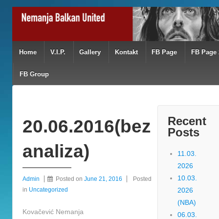
Home
V.I.P.
Gallery
Kontakt
FB Page
FB Page 
FB Group
Recent
20.06.2016(bez
Posts
analiza)
11.03.
2026
10.03.
Admin
Posted on
June 21, 2016
Posted
in
Uncategorized
2026
(NBA)
Kovačević Nemanja
06.03.