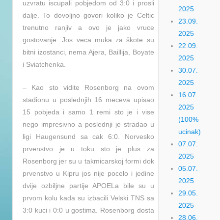
uzvratu iscupali pobjedom od 3:0 i prosli
2025
dalje. To dovoljno govori koliko je Celtic
23.09.
trenutno ranjiv a ovo je jako vruce
2025
gostovanje. Jos veca muka za škote su
22.09.
bitni izostanci, nema Ajera, Baillija, Boyate
2025
i Sviatchenka.
30.07.
2025
– Kao sto vidite Rosenborg na ovom
16.07.
stadionu u poslednjih 16 meceva upisao
2025
15 pobjeda i samo 1 remi sto je i vise
(100%
nego impresivno a poslednji je stradao u
ucinak)
ligi Haugensund sa cak 6:0. Norvesko
07.07.
prvenstvo je u toku sto je plus za
2025
Rosenborg jer su u takmicarskoj formi dok
05.07.
prvenstvo u Kipru jos nije pocelo i jedine
2025
dvije ozbiljne partije APOELa bile su u
29.05.
prvom kolu kada su izbacili Velski TNS sa
2025
3:0 kuci i 0:0 u gostima. Rosenborg dosta
28.06.