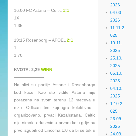
——————————
2026
16:00 FC Astana – Celtic
1:1
04.03.
1X
2026
1,35
11.11.2
025
19:15 Rosenborg – APOEL
2:1
10.11.
1
2025
1,70
25.10.
2025
KVOTA: 2,29
WINN
05.10.
———————
2025
Na slici su partije Astane i Rosenborga
04.10.
kod kuce. Kao sto vidite Astana nije
2025
porazena na svom terenu 12 meceva u
1.10.2
nizu. Odlican tim koji igra kolektivno i
025
organizovano, prvaci Kazahstana. Celtic
26.09.
nije nimalo odusevio u prvom kolu gdje su
2025
prvo izgubili od Lincolna 1:0 da bi se tek u
24.09.