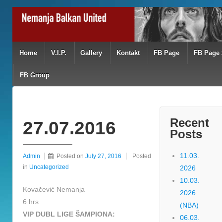
Home
V.I.P.
Gallery
Kontakt
FB Page
FB Page 
FB Group
Recent
27.07.2016
Posts
11.03.
Admin
Posted on
July 27, 2016
Posted
in
Uncategorized
2026
10.03.
Kovačević Nemanja
2026
6 hrs
(NBA)
VIP DUBL LIGE ŠAMPIONA:
06.03.