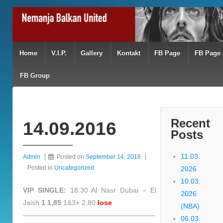
Home
V.I.P.
Gallery
Kontakt
FB Page
FB Page 
FB Group
Recent
14.09.2016
Posts
11.03.
Admin
Posted on
September 14, 2016
Posted in
Uncategorized
2026
10.03.
VIP SINGLE:
18:30 Al Nasr Dubai – El
2026
Jaish
1 1,85
1&3+ 2,80
lose
(NBA)
———————————————————
06.03.