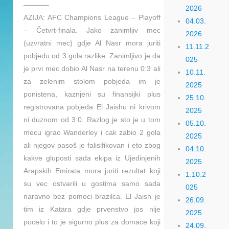
———–
2026
AZIJA: AFC Champions League – Playoff
04.03.
– Četvrt-finala. Jako zanimljiv mec
2026
(uzvratni mec) gdje Al Nasr mora juriti
11.11.2
pobjedu od 3 gola razlike. Zanimljivo je da
025
je prvi mec dobio Al Nasr na terenu 0:3 ali
10.11.
za zelenim stolom pobjeda im je
2025
ponistena, kaznjeni su finansijki plus
25.10.
registrovana pobjeda El Jaishu ni krivom
2025
ni duznom od 3:0. Razlog je sto je u tom
05.10.
mecu igrao Wanderley i cak zabio 2 gola
2025
ali njegov pasoš je falisifikovan i eto zbog
04.10.
kakve gluposti sada ekipa iz Ujedinjenih
2025
Arapskih Emirata mora juriti rezultat koji
1.10.2
su vec ostvarili u gostima samo sada
025
naravno bez pomoci brazilca. El Jaish je
26.09.
tim iz Katara gdje prvenstvo jos nije
2025
pocelo i to je sigurno plus za domace koji
24.09.