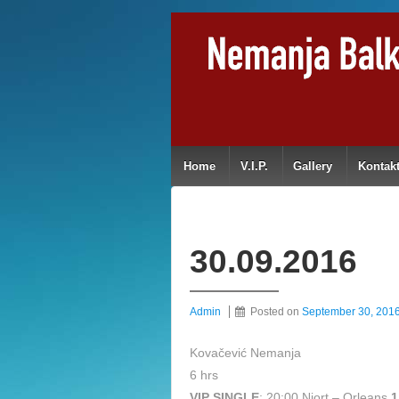
Home
V.I.P.
Gallery
Kontak
30.09.2016
Admin
Posted on
September 30, 201
Kovačević Nemanja
6 hrs
VIP SINGLE
: 20:00 Niort – Orleans
1