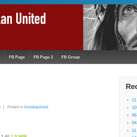
t
FB Page
FB Page 2
FB Group
Re
11
6
Posted in
Uncategorized
10
06
04
11
 2,40
1:0 WIN