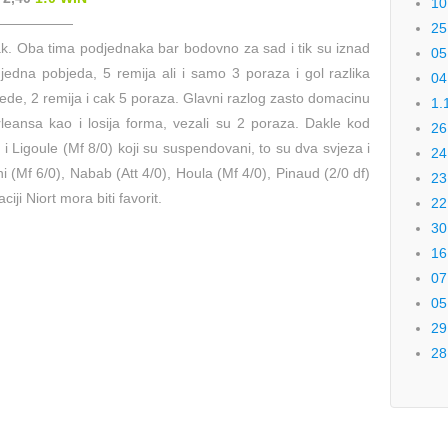
10
——————
25
ak. Oba tima podjednaka bar bodovno za sad i tik su iznad
05
edna pobjeda, 5 remija ali i samo 3 poraza i gol razlika
04
jede, 2 remija i cak 5 poraza. Glavni razlog zasto domacinu
1.
rleansa kao i losija forma, vezali su 2 poraza. Dakle kod
26
i Ligoule (Mf 8/0) koji su suspendovani, to su dva svjeza i
24
ni (Mf 6/0), Nabab (Att 4/0), Houla (Mf 4/0), Pinaud (2/0 df)
23
ciji Niort mora biti favorit.
22
30
16
07
05
29
28