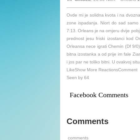
————————————————
Ovde mi je solidna kvota i na dvozn
zone ispadanja. Niort do sad samo j
7:13. Orleans je na omjeru dvije pob
prednost jesu friski izostanci kod O
Orleansa nece igrati Chemin (Df 9/0) 
bitna izostanka a od prije im fale Zia
i jos par ne toliko bitni. U ovakvoj situa
LikeShow More ReactionsComment
Seen by 64
Facebook Comments
Comments
comments