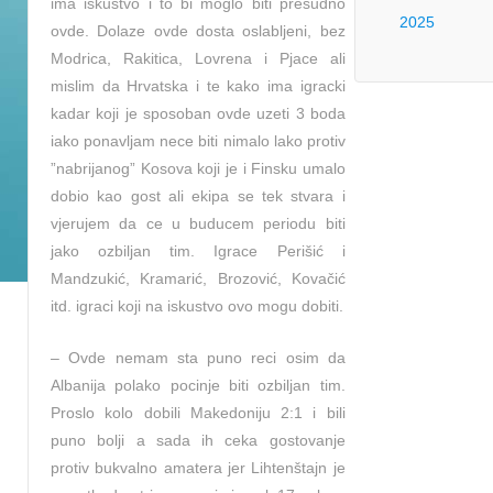
ima iskustvo i to bi moglo biti presudno
2025
ovde. Dolaze ovde dosta oslabljeni, bez
Modrica, Rakitica, Lovrena i Pjace ali
mislim da Hrvatska i te kako ima igracki
kadar koji je sposoban ovde uzeti 3 boda
iako ponavljam nece biti nimalo lako protiv
”nabrijanog” Kosova koji je i Finsku umalo
dobio kao gost ali ekipa se tek stvara i
vjerujem da ce u buducem periodu biti
jako ozbiljan tim. Igrace Perišić i
Mandzukić, Kramarić, Brozović, Kovačić
itd. igraci koji na iskustvo ovo mogu dobiti.
– Ovde nemam sta puno reci osim da
Albanija polako pocinje biti ozbiljan tim.
Proslo kolo dobili Makedoniju 2:1 i bili
puno bolji a sada ih ceka gostovanje
protiv bukvalno amatera jer Lihtenštajn je