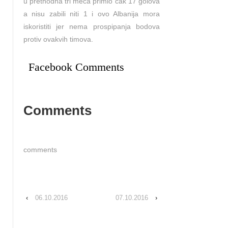
u prethodna tri meca primio cak 17 golova
a nisu zabili niti 1 i ovo Albanija mora
iskoristiti jer nema prospipanja bodova
protiv ovakvih timova.
Facebook Comments
Comments
comments
‹
06.10.2016
07.10.2016
›