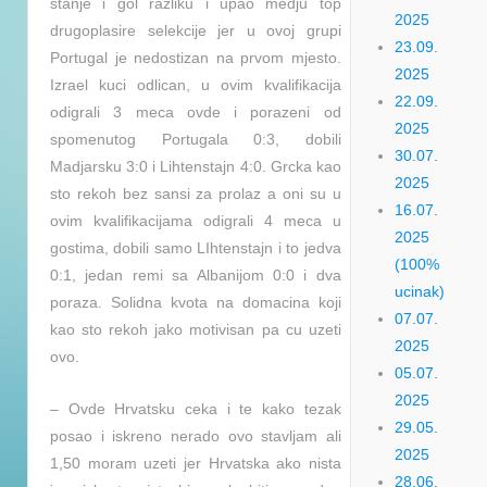
stanje i gol razliku i upao medju top
2025
drugoplasire selekcije jer u ovoj grupi
23.09.
Portugal je nedostizan na prvom mjesto.
2025
Izrael kuci odlican, u ovim kvalifikacija
22.09.
odigrali 3 meca ovde i porazeni od
2025
spomenutog Portugala 0:3, dobili
30.07.
Madjarsku 3:0 i Lihtenstajn 4:0. Grcka kao
2025
sto rekoh bez sansi za prolaz a oni su u
16.07.
ovim kvalifikacijama odigrali 4 meca u
2025
gostima, dobili samo LIhtenstajn i to jedva
(100%
0:1, jedan remi sa Albanijom 0:0 i dva
ucinak)
poraza. Solidna kvota na domacina koji
07.07.
kao sto rekoh jako motivisan pa cu uzeti
2025
ovo.
05.07.
2025
– Ovde Hrvatsku ceka i te kako tezak
29.05.
posao i iskreno nerado ovo stavljam ali
2025
1,50 moram uzeti jer Hrvatska ako nista
28.06.