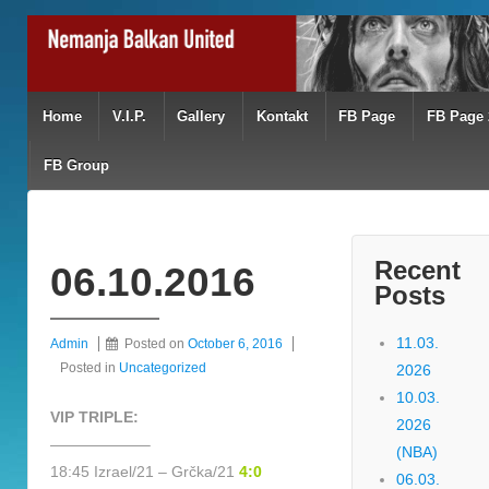
Home
V.I.P.
Gallery
Kontakt
FB Page
FB Page 
FB Group
Recent
06.10.2016
Posts
11.03.
Admin
Posted on
October 6, 2016
Posted in
Uncategorized
2026
10.03.
VIP TRIPLE:
2026
——————–
(NBA)
18:45 Izrael/21 – Grčka/21
4:0
06.03.