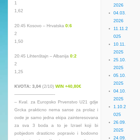
1
2026
1,62
04.03.
2026
20:45 Kosovo – Hrvatska
0:6
11.11.2
2
025
1,50
10.11.
2025
20:45 Lihtenštajn – Albanija
0:2
25.10.
2
2025
1,25
05.10.
2025
KVOTA: 3,04
(2/10)
WIN +40,80€
04.10.
—————————-
2025
– Kval. za Europsko Prvenstvo U21 gdje
1.10.2
Grcka prakticno nema sanse za prolaz i
025
ovde je samo jedna ekipa zainteresovana
26.09.
za sva 3 boda a to je Izrael koji bi
2025
pobjedom drasticno popravio i bodovno
24.09.