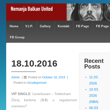
Home
V.I.P.
Gallery
Kontakt
FB Page
FB Page 
FB Group
Recent
18.10.2016
Posts
11.03.
Admin
Posted on
October 18, 2016
Posted in
Uncategorized
2026
10.03.
VIP SINGLE
: Leverkusen – Tottenham
2026
Zbroj kartona (
3.5
) u regularnom
(NBA)
vremenu?
06.03.