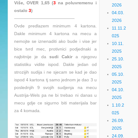
Više, OVER 1,65 (
3
na poluvremenu i
2026
ostalo
3
)
04.03.
——————————————
2026
Ovde predlazem minimum 4 kartona.
11.11.2
Dakle minimum 4 kartona na mecu a
025
nemojte se iznenaditi ako bude i vise jer
10.11.
bice tvrd mec, protivnici podjednaki a
2025
najbitnije je da
sudi Cakir
a njegovu
25.10.
statistiku vidite ispod. Dakle jedan od
2025
strozijih sudija i ne sjecam se kad je dao
05.10.
ispod 4 kartona tj samo jednom je dao 3 u
2025
poslednjih 9 svojih sudjenja na mecu
04.10.
Austrija-Wels pa ne bi trebao ni danas u
2025
mecu gdje ce sigurno biti materijala bar
1.10.2
za 4 komada.
025
26.09.
2025
24.09.