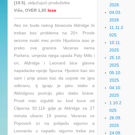
(19.5)
, uključujući produžetke
2026
Više, OVER 1,85
lose
04.03.
————————————————
2026
Ako ne bude nekog blowouta Aldridge bi
11.11.2
trebao bez problema na 20+. Prosle
025
sezone svaki mec protiv Hjustona isao je
10.11.
preko ove granice. Veceras nema
2025
Parkera, umjesta njega upada Paty Mills i
25.10.
on, Aldridge i Leonard bice glavne
2025
napadacke opcije Spursa. Hjuston kao sto
05.10.
sam i prije pisao kao da uopste ne igra
2025
odbranu, tj igraju je jako slabo a
04.10.
Aldridgovu poziciju jako slabo brane.
2025
Prosli mec izgubili su kod kuce od
1.10.2
Clipersa 92:116 gdje je Aldridge za 27
025
minuta ubacio 19 poena. Veceras ce
26.09.
Popovich ici na pobjedu sigurno a
2025
Leonardu u napadu sigurno treba jos
24.09.