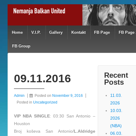
Home
V.I.P.
Gallery
Kontakt
FB Page
FB Page 
FB Group
Recent
09.11.2016
Posts
11.03.
Admin
Posted on
November 9, 2016
Posted in
Uncategorized
2026
10.03.
VIP NBA SINGLE
: 03:30 San Antonio –
2026
Houston
(NBA)
Broj koševa San Antonio/
L.Aldridge
06.03.