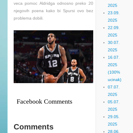
veca pomoc Aldridga odnosno preko 20
2025
njegovih poena kako bi Spursi ovo bez
23.09.
problema dobili.
2025
22.09.
2025
30.07.
2025
16.07.
2025
(100%
ucinak)
07.07.
2025
Facebook Comments
05.07.
2025
29.05.
2025
Comments
28.06.