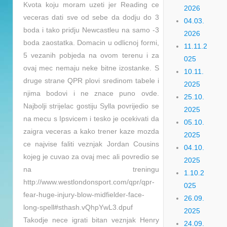
Kvota koju moram uzeti jer Reading ce
2026
veceras dati sve od sebe da dodju do 3
04.03.
boda i tako pridju Newcastleu na samo -3
2026
boda zaostatka. Domacin u odlicnoj formi,
11.11.2
5 vezanih pobjeda na ovom terenu i za
025
ovaj mec nemaju neke bitne izostanke. S
10.11.
druge strane QPR plovi sredinom tabele i
2025
njima bodovi i ne znace puno ovde.
25.10.
Najbolji strijelac gostiju Sylla povrijedio se
2025
na mecu s Ipsvicem i tesko je ocekivati da
05.10.
zaigra veceras a kako trener kaze mozda
2025
ce najvise faliti veznjak Jordan Cousins
04.10.
kojeg je cuvao za ovaj mec ali povredio se
2025
na treningu
1.10.2
http://www.westlondonsport.com/qpr/qpr-
025
fear-huge-injury-blow-midfielder-face-
26.09.
long-spell#sthash.vQhpYwL3.dpuf
2025
Takodje nece igrati bitan veznjak Henry
24.09.