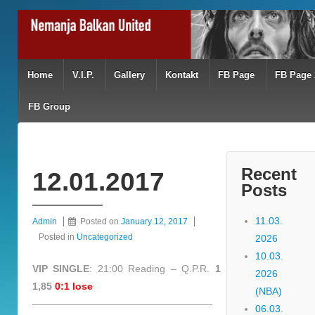
Home
V.I.P.
Gallery
Kontakt
FB Page
FB Page 
FB Group
Recent
12.01.2017
Posts
11.03.
Admin
Posted on
January 12, 2017
Posted in
Uncategorized
2026
10.03.
VIP SINGLE
: 21:00 Reading – Q.P.R.
1
2026
1,85
0:1 lose
(NBA)
——————————————————-
06.03.