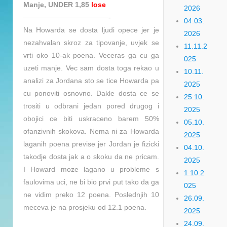
Manje, UNDER 1,85
lose
2026
————————————-
04.03.
Na Howarda se dosta ljudi opece jer je
2026
nezahvalan skroz za tipovanje, uvjek se
11.11.2
vrti oko 10-ak poena. Veceras ga cu ga
025
uzeti manje. Vec sam dosta toga rekao u
10.11.
analizi za Jordana sto se tice Howarda pa
2025
cu ponoviti osnovno. Dakle dosta ce se
25.10.
trositi u odbrani jedan pored drugog i
2025
obojici ce biti uskraceno barem 50%
05.10.
ofanzivnih skokova. Nema ni za Howarda
2025
laganih poena previse jer Jordan je fizicki
04.10.
takodje dosta jak a o skoku da ne pricam.
2025
I Howard moze lagano u probleme s
1.10.2
faulovima uci, ne bi bio prvi put tako da ga
025
ne vidim preko 12 poena. Poslednjih 10
26.09.
meceva je na prosjeku od 12.1 poena.
2025
24.09.