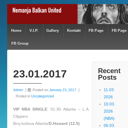
Home
V.I.P.
Gallery
Kontakt
FB Page
FB Page 
FB Group
Recent
23.01.2017
Posts
11.03.
Admin
Posted on
January 23, 2017
Posted in
Uncategorized
2026
10.03.
VIP NBA SINGLE
: 01:30 Atlanta – L.A.
2026
Clippers
(NBA)
Broj koševa Atlanta/
D.Howard (12.5)
06.03.