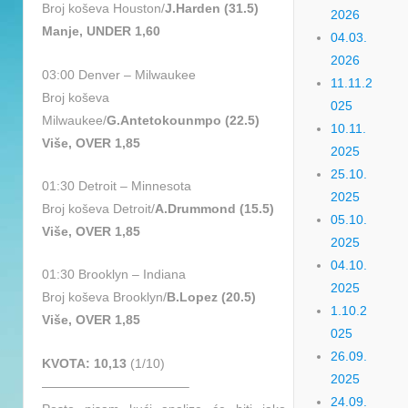
Broj koševa Houston/
J.Harden (31.5)
2026
Manje, UNDER 1,60
04.03.
2026
03:00 Denver – Milwaukee
11.11.2
Broj koševa
025
Milwaukee/
G.Antetokounmpo (22.5)
10.11.
Više, OVER 1,85
2025
25.10.
01:30 Detroit – Minnesota
2025
Broj koševa Detroit/
A.Drummond (15.5)
05.10.
Više, OVER 1,85
2025
04.10.
01:30 Brooklyn – Indiana
2025
Broj koševa Brooklyn/
B.Lopez (20.5)
1.10.2
Više, OVER 1,85
025
26.09.
KVOTA: 10,13
(1/10)
2025
———————————–
24.09.