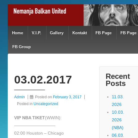
Home
V.I.P.
Gallery
Kontakt
FB Page
FB Page 
FB Group
Recent
03.02.2017
Posts
11.03.
Admin
Posted on
February 3, 2017
Posted in
Uncategorized
2026
10.03.
VIP NBA TIKET
(WWIN):
2026
—————————–
(NBA)
02:00 Houston – Chicago
06.03.