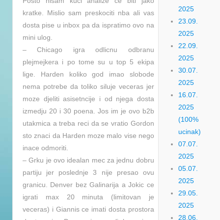
Posto nisam kući analize će biti jako
2025
kratke. Mislio sam preskociti nba ali vas
23.09.
dosta pise u inbox pa da ispratimo ovo na
2025
mini ulog.
22.09.
– Chicago igra odlicnu odbranu
2025
plejmejkera i po tome su u top 5 ekipa
30.07.
lige. Harden koliko god imao slobode
2025
nema potrebe da toliko siluje veceras jer
16.07.
moze djeliti asisetncije i od njega dosta
2025
izmedju 20 i 30 poena. Jos im je ovo b2b
(100%
utakmica a treba reci da se vratio Gordon
ucinak)
sto znaci da Harden moze malo vise nego
07.07.
inace odmoriti.
2025
– Grku je ovo idealan mec za jednu dobru
05.07.
partiju jer poslednje 3 nije presao ovu
2025
granicu. Denver bez Galinarija a Jokic ce
29.05.
igrati max 20 minuta (limitovan je
2025
veceras) i Giannis ce imati dosta prostora
28.06.