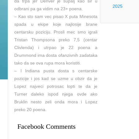
da trpa jer Denver je supalj kao sir u
2025
odbrani pa ga vidim na 23+ poena.
– Kao sto sam vec pisao X puta Minesota
spada u ekipe koje najlosije brane
centarsku poziciju. Prosli mec smo igrali
Tristan Thompsona preko 7,5 (centar
Clivlenda) i utrpao je 22 poena a
Drummond ima dosta ofanzivnih zadataka
tako da se ova rupa mora koristiti.
– I Indiana pusta dosta s centarske
pozicije i jos kad se uzme u obzir da je
Lopez najveci potrosac lopti te da je
Turner daleko ispod njega ovde ako
Bruklin nesto zeli onda mora i Lopez
preko 20 poena.
Facebook Comments