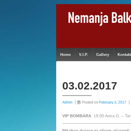
Home
V.I.P.
Gallery
Kontak
03.02.2017
Admin
Posted on
February 3, 2017
VIP BOMBARA
: 19:00 Astra G. – T
————————————————
Nikakva dojava ni slicne gluposti