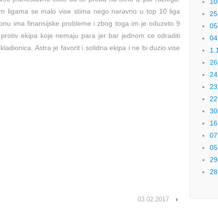
10
im ligama se malo vise stima nego naravno u top 10 liga
25
zonu ima finansijske probleme i zbog toga im je oduzeto 9
05
protiv ekipa koje nemaju para jer bar jednom ce odraditi
04
 kladionica. Astra je favorit i solidna ekipa i ne bi duzio vise
1.
26
24
23
22
30
16
07
05
29
28
03.02.2017
›