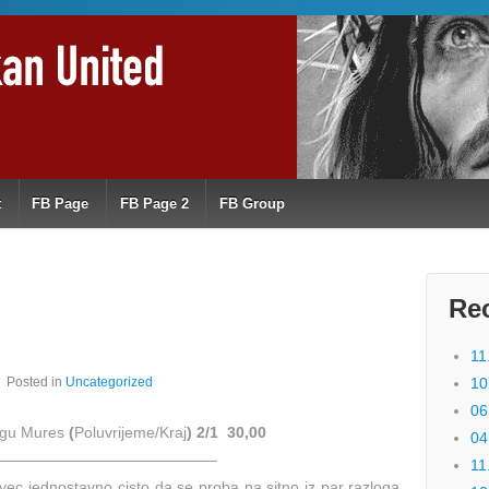
t
FB Page
FB Page 2
FB Group
Re
11
Posted in
Uncategorized
10
06
argu Mures
(
Poluvrijeme/Kraj
)
2/1 30,00
04
———————————————
11
vec jednostavno cisto da se proba na sitno iz par razloga.