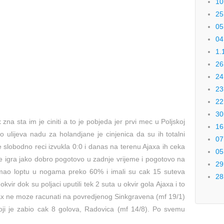
10
25
05
04
1.
26
24
23
22
30
na sta im je ciniti a to je pobjeda jer prvi mec u Poljskoj
16
to ulijeva nadu za holandjane je cinjenica da su ih totalni
07
e slobodno reci izvukla 0:0 i danas na terenu Ajaxa ih ceka
05
ije igra jako dobro pogotovo u zadnje vrijeme i pogotovo na
29
imao loptu u nogama preko 60% i imali su cak 15 suteva
28
kvir dok su poljaci uputili tek 2 suta u okvir gola Ajaxa i to
x ne moze racunati na povredjenog Sinkgravena (mf 19/1)
oji je zabio cak 8 golova, Radovica (mf 14/8). Po svemu