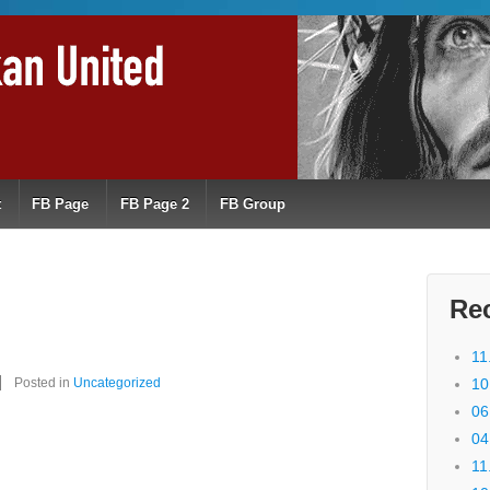
t
FB Page
FB Page 2
FB Group
Re
11
Posted in
Uncategorized
10
06
04
11