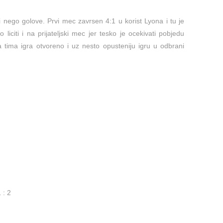
i nego golove. Prvi mec zavrsen 4:1 u korist Lyona i tu je
liciti i na prijateljski mec jer tesko je ocekivati pobjedu
a tima igra otvoreno i uz nesto opusteniju igru u odbrani
 : 2