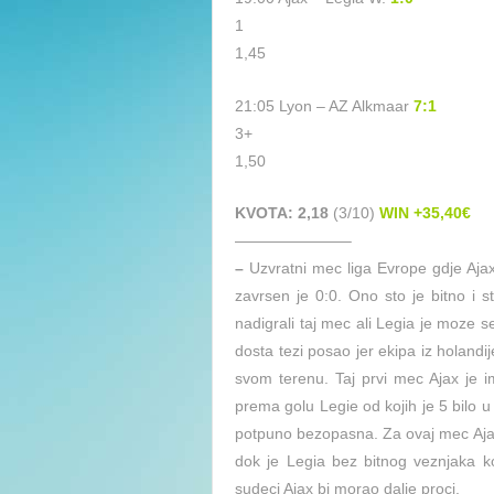
1
1,45
21:05 Lyon – AZ Alkmaar
7
:1
3+
1,50
KVOTA: 2,18
(3/10)
WIN +35,40€
———————–
–
Uzvratni mec liga Evrope gdje Ajax z
zavrsen je 0:0. Ono sto je bitno i s
nadigrali taj mec ali Legia je moze s
dosta tezi posao jer ekipa iz holand
svom terenu. Taj prvi mec Ajax je 
prema golu Legie od kojih je 5 bilo u o
potpuno bezopasna. Za ovaj mec Aja
dok je Legia bez bitnog veznjaka k
sudeci Ajax bi morao dalje proci.