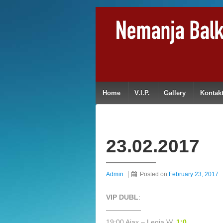
Home
V.I.P.
Gallery
Kontak
23.02.2017
Admin
Posted on
February 23, 2017
VIP DUBL
:
—————
19:00 Ajax – Legia W.
1:0