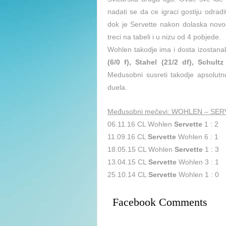
nadati se da ce igraci gostiju odrad
dok je Servette nakon dolaska novog
treci na tabeli i u nizu od 4 pobjede.
Wohlen takodje ima i dosta izostan
(6/0 f), Stahel (21/2 df), Schult
Medusobni susreti takodje apsolutno
duela.
Međusobni mečevi: WOHLEN – SE
06.11.16 CL Wohlen
Servette
1 : 2
11.09.16 CL
Servette
Wohlen 6 : 1
18.05.15 CL Wohlen
Servette
1 : 3
13.04.15 CL
Servette
Wohlen 3 : 1
25.10.14 CL
Servette
Wohlen 1 : 0
Facebook Comments