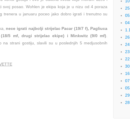
10
iti svoj posao. Wohlen je ekipa koja je u nizu od 4 poraza
25
 trenera u januaru poceo jako dobro igrati i trenutno su
05
04
aka,
nece igrati najbolji strijelac Pacar (19/7 f), Pagliuca
1.
z (18/5 mf, drugi strijelac ekipe) i Minkwitz (9/0 mf)
.
26
 na strani gostiju, slavili su u poslednjih 5 medjusobnih
24
23
22
RVETTE
30
16
07
05
29
28