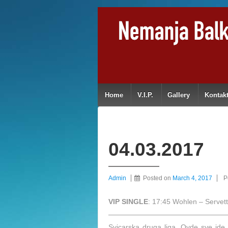
Home
V.I.P.
Gallery
Kontak
04.03.2017
Admin
Posted on
March 4, 2017
P
VIP SINGLE
: 17:45 Wohlen – Servet
—————————————————
Svicarska druga liga. Ovde sve ide u