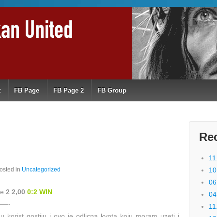
t
FB Page
FB Page 2
FB Group
Re
11
osted in
Uncategorized
10
06
te
2 2,00
0:2 WIN
04
—-
11
 korist gostiju i ovo je odlicna kvota koju moram uzeti i