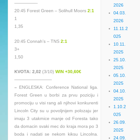
—————-
2026
20:45 Forest Green – Solihull Moors
2:1
04.03.
1
2026
1,35
11.11.2
025
20:45 Connah’s – TNS
2:1
10.11.
3+
2025
1,50
25.10.
2025
KVOTA: 2,02
(3/10)
WIN +30,60€
05.10.
————————–
2025
–
ENGLESKA: Conference National liga.
04.10.
Forest Green u borbi za prvu poziciju i
2025
promociju u visi rang ali njihovi konkurenti
1.10.2
Lincoln City su u povoljnijem polozaju jer
025
imaju 3 utakmice manje od Foresta tako
26.09.
da domacin svaki mec do kraja mora po 3
2025
boda i nadati se nekom kiksu Lincolna.
24.09.