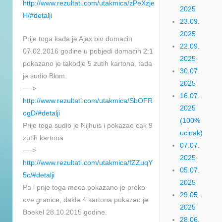
http://www.rezultati.com/utakmica/zPeXzje
2025
H/#detalji
23.09.
2025
Prije toga kada je Ajax bio domacin
22.09.
07.02.2016 godine u pobjedi domacih 2:1
2025
pokazano je takodje 5 zutih kartona, tada
30.07.
je sudio Blom.
2025
—->
16.07.
http://www.rezultati.com/utakmica/SbOFR
2025
ogD/#detalji
(100%
Prije toga sudio je Nijhuis i pokazao cak 9
ucinak)
zutih kartona
07.07.
—->
2025
http://www.rezultati.com/utakmica/fZZuqY
05.07.
5c/#detalji
2025
Pa i prije toga meca pokazano je preko
29.05.
ove granice, dakle 4 kartona pokazao je
2025
Boekel 28.10.2015 godine.
28.06.