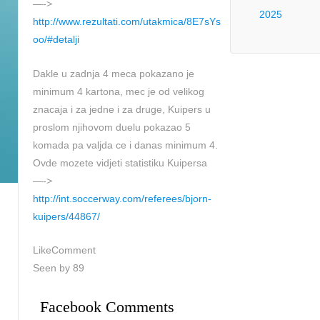
—->
2025
http://www.rezultati.com/utakmica/8E7sYs
oo/#detalji
Dakle u zadnja 4 meca pokazano je
minimum 4 kartona, mec je od velikog
znacaja i za jedne i za druge, Kuipers u
proslom njihovom duelu pokazao 5
komada pa valjda ce i danas minimum 4.
Ovde mozete vidjeti statistiku Kuipersa
—->
http://int.soccerway.com/referees/bjorn-
kuipers/44867/
LikeComment
Seen by 89
Facebook Comments