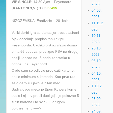
VIP SINGLE
: 14:30 Ajax – Feyenoord
2026
(
KARTONI 3,5+) 1,65
5
WIN
04.03.
————————————————–
2026
NIZOZEMSKA: Eredivisie – 28. kolo
11.11.2
025
Veliki derbi igra se danas jer treceplasirani
10.11.
Ajax docekuje proplasiranu ekipu
2025
Feyenoorda. Ukoliko bi Ajax slavio dosao
25.10.
bi na 66 bodova, prestigao PSV na drugoj
2025
poziji i dosao na -3 boda zaostatka u
05.10.
odnosu na Feyenoord.
2025
Ovde sam se odlucio predloziti kartone,
04.10.
dakle minimum 4 komada. Kao prvo radi
2025
se o derbiju i jako je bitan mec.
1.10.2
Sudija ovog meca je Bjorn Kuipers koji je
025
sudio i njihov prosli duel gdje je pokazao 5
26.09.
zutih kartona i to svih 5 u drugom
2025
poluvremenu —–>
24.09.