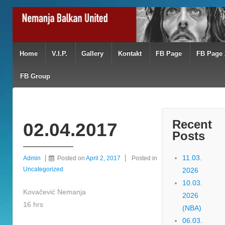
Home
V.I.P.
Gallery
Kontakt
FB Page
FB Page 
FB Group
Recent
02.04.2017
Posts
11.03.
Admin
Posted on
April 2, 2017
Posted in
Uncategorized
2026
10.03.
Kovačević Nemanja
2026
16 hrs
(NBA)
06.03.