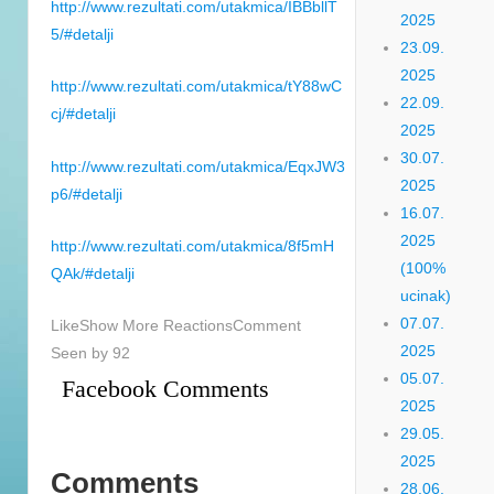
http://www.rezultati.com/utakmica/IBBbllT
2025
5/#detalji
23.09.
2025
http://www.rezultati.com/utakmica/tY88wC
22.09.
cj/#detalji
2025
30.07.
http://www.rezultati.com/utakmica/EqxJW3
2025
p6/#detalji
16.07.
2025
http://www.rezultati.com/utakmica/8f5mH
(100%
QAk/#detalji
ucinak)
07.07.
LikeShow More ReactionsComment
2025
Seen by 92
05.07.
Facebook Comments
2025
29.05.
2025
Comments
28.06.