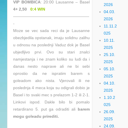
VIP BOMBICA
: 20:00 Lausanne – Basel
2026
4+ 2,50
0:4 WIN
04.03.
———————————————————
2026
-
11.11.2
Moze se vec sada reci da je Lausanne
025
obezbjedila opstanak, imaju solidnu zalihu
10.11.
u odnosu na poslednji Vaduz dok je Basel
2025
ubjedljivo prvi. Ovo su stari znalci
25.10.
namjestanja i ne znam koliko su ludi da i
2025
danas nesto naprave ali ne bi sebi
05.10.
oprostio da ne ispratim barem s
2025
goleadom ako nista. Vjerovali ili ne
04.10.
poslednja 4 meca koja su odigrali dobio je
2025
Basel i to svaki
mec s prelazom 1-2 ili 2-1.
1.10.2
Linkovi ispod. Dakle bilo bi pomalo
025
retardirano 5. put ga odraditi ali
barem
26.09.
mogu goleadu prirediti.
2025
24.09.