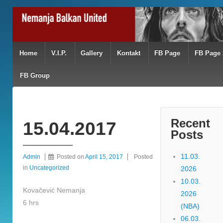
Home
V.I.P.
Gallery
Kontakt
FB Page
FB Page 
FB Group
Recent
15.04.2017
Posts
11.03.
Admin
Posted on
April 15, 2017
Posted
in
Uncategorized
2026
10.03.
Kovačević Nemanja
2026
6 hrs
(NBA)
06.03.