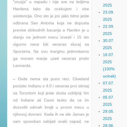
”oruzja” u napadu i nije sve na ledjima
2025
Hardena tako da ocekujem i vise
23.09.
asistencija. Ono sto je jos jako bitno jeste
2025
odbrana San Antonia koja ne dopusta
22.09.
previse slobodnih bacanja a Harden je u
2025
stanju na jednom mecu izvesti i 15 sto
30.07.
sigurno nece biti veceras slucaj sa
2025
Spursima. Na ovu marginu jednostavno
16.07.
ga moram manje uzeti veceras protiv
2025
Leonarda.
(100%
ucinak)
–
Ovde nema sta puno reci. Cliveland
07.07.
pocistio Indianu s 4:0 i veceras prvi okrsaj
2025
sa Torontom koji jeste dosta ozbiljniji tim
05.07.
od Indiane ali Cavsi tesko da ce im
2025
dozvoliti odmah brejk u prvom mecu u
29.05.
njihovoj dvorani. Kada ih ne ide James je
2025
sam sposoban zabijati svaki napad, ne
28.06.