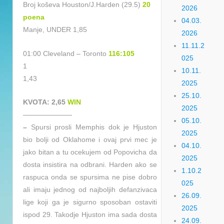
Broj koševa Houston/J.Harden (29.5)
20
2026
poena
04.03.
Manje, UNDER 1,85
2026
11.11.2
01:00 Cleveland – Toronto
116:105
025
1
10.11.
1,43
2025
25.10.
KVOTA: 2,65
WIN
2025
———————
05.10.
–
Spursi prosli Memphis dok je Hjuston
2025
bio bolji od Oklahome i ovaj prvi mec je
04.10.
jako bitan a tu ocekujem od Popovicha da
2025
dosta insistira na odbrani. Harden ako se
1.10.2
raspuca onda se spursima ne pise dobro
025
ali imaju jednog od najboljih defanzivaca
26.09.
lige koji ga je sigurno sposoban ostaviti
2025
ispod 29. Takodje Hjuston ima sada dosta
24.09.