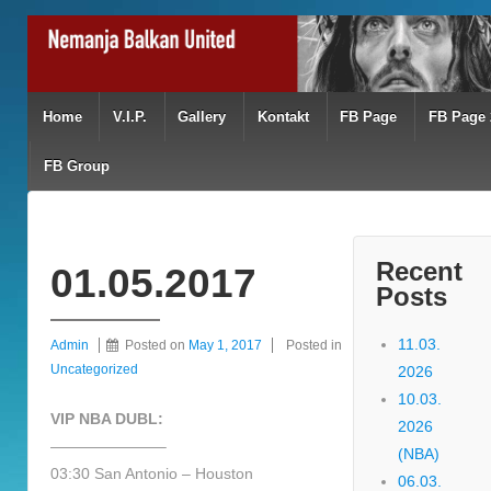
Home
V.I.P.
Gallery
Kontakt
FB Page
FB Page 
FB Group
Recent
01.05.2017
Posts
11.03.
Admin
Posted on
May 1, 2017
Posted in
Uncategorized
2026
10.03.
VIP NBA DUBL:
2026
———————–
(NBA)
03:30 San Antonio – Houston
06.03.