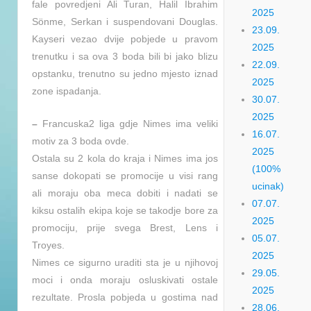
fale povredjeni Ali Turan, Halil İbrahim
2025
Sönme, Serkan i suspendovani Douglas.
23.09.
Kayseri vezao dvije pobjede u pravom
2025
trenutku i sa ova 3 boda bili bi jako blizu
22.09.
opstanku, trenutno su jedno mjesto iznad
2025
zone ispadanja.
30.07.
2025
–
Francuska2 liga gdje Nimes ima veliki
16.07.
motiv za 3 boda ovde.
2025
Ostala su 2 kola do kraja i Nimes ima jos
(100%
sanse dokopati se promocije u visi rang
ucinak)
ali moraju oba meca dobiti i nadati se
07.07.
kiksu ostalih ekipa koje se takodje bore za
2025
promociju, prije svega Brest, Lens i
05.07.
Troyes.
2025
Nimes ce sigurno uraditi sta je u njihovoj
29.05.
moci i onda moraju osluskivati ostale
2025
rezultate. Prosla pobjeda u gostima nad
28.06.