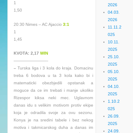
1
2026
1,50
04.03.
2026
20:30 Nimes – AC Ajaccio
3:1
11.11.2
1
025
1,45
10.11.
2025
KVOTA: 2,17
WIN
25.10.
————————-
2025
–
Turska liga i 3 kola do kraja. Domacinu
05.10.
treba 6 bodova u ta 3 kola kako bi i
2025
matematicki obezbjedili opstanak a
04.10.
moguce da ce im trebati i manje ukoliko
2025
Rizespor kiksa neki mec. Uglavnom
1.10.2
danas idu s velikim motivom protiv ekipe
025
koja je odradila svoje za ovu sezonu.
26.09.
Konya je na sredini tabele i bez nekog
2025
motiva i takmicarskog duha a danas im
24.09.