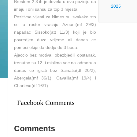
Brestom 2:3 ih je dovela u ovu poziciju da
2025
imaju i oni sansu za top 3 mjesta.
Pozitivne vijesti za Nimes su svakako sto
se u roster vracaju Azouni(mf 29/3)
napadac Sissoko(att 11/3) koji je bio
povredjen duze vrijeme ali danas ce
pomoci ekipi da dodju do 3 boda.
Ajaccio bez motiva, obezbjedili opstanak,
trenutno su 12. i mislima vec na odmoru a
danas ce igrati bez Sainatia(df 20/2),
Abergela(mf 36/1), Cavallia(mf 19/4) i
Charlesa(df 16/1).
Facebook Comments
Comments