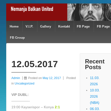
Home
V.I.P.
Gallery
Kontakt
FB Page
FB Page 
FB Group
Recent
12.05.2017
Posts
11.03.
Admin
Posted on
May 12, 2017
Posted
in
Uncategorized
2026
10.03.
VIP DUBL:
2026
—————-
(NBA)
19:00 Kayserispor – Konya
2:1
06.03.