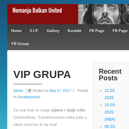
Home
V.I.P.
Gallery
Kontakt
FB Page
FB Page 
FB Group
Recent
VIP GRUPA
Posts
11.03.
Admin
Posted on
May 27, 2017
Posted
in
Uncategorized
2026
10.03.
Za one koji ne znaju
cijene i dalje niže
2026
(simbolične). Zainteresovani neka pišu u
(NBA)
inbox stranice ili na mail
06.03.