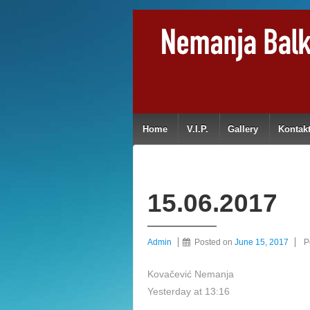
Home
V.I.P.
Gallery
Kontak
15.06.2017
Admin
Posted on
June 15, 2017
P
Kovačević Nemanja
Yesterday at 13:16