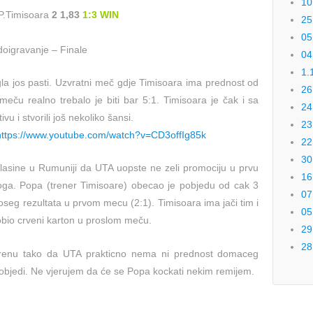
10
P.Timisoara
2 1,83
1:3 WIN
25
05
oigravanje – Finale
04
1.
la jos pasti. Uzvratni meč gdje Timisoara ima prednost od
26
eču realno trebalo je biti bar 5:1. Timisoara je čak i sa
24
vu i stvorili još nekoliko šansi.
23
https://www.youtube.com/watch?v=CD3offIg85k
22
30
 glasine u Rumuniji da UTA uopste ne zeli promociju u prvu
16
razloga. Popa (trener Timisoare) obecao je pobjedu od cak 3
07
seg rezultata u prvom mecu (2:1). Timisoara ima jači tim i
05
dobio crveni karton u proslom meču.
29
28
erenu tako da UTA prakticno nema ni prednost domaceg
 pobjedi. Ne vjerujem da će se Popa kockati nekim remijem.