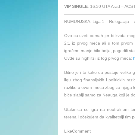
VIP SINGLE
: 16:30 UTA Arad – ACS 
————————————————–
RUMUNJSKA: Liga 1 – Relegacija – d
Ovo cu uzeti odmah jer bi kvota mog
2:1 iz prvog meča ali u tom prvom m
igračem manje bila bolja, pogodili stati
Ovde su highlitsi iz tog prvog meča:
Bitno je i te kako da postoje velike
ligu zbog finansijskih i politickih 
razlike u ovom mecu zbog za njega lo
biće slabiji samo za Neauga koji je 
Utakmica se igra na neutralnom t
terena i očekujem da kvalitetniji tim
LikeComment