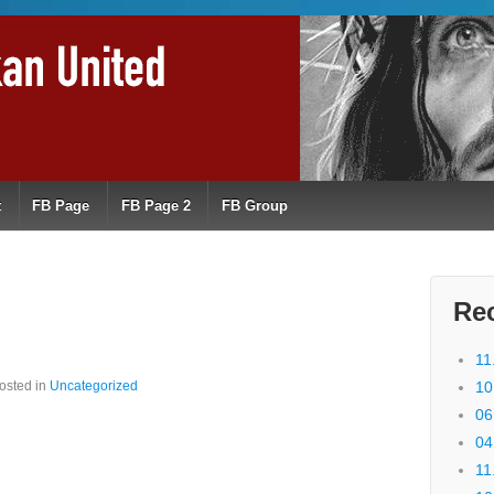
t
FB Page
FB Page 2
FB Group
Re
11
osted in
Uncategorized
10
06
04
11