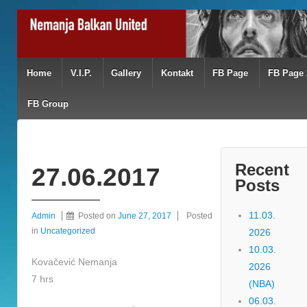
Home
V.I.P.
Gallery
Kontakt
FB Page
FB Page 
FB Group
Recent
27.06.2017
Posts
11.03.
Admin
Posted on
June 27, 2017
Posted
in
Uncategorized
2026
10.03.
Kovačević Nemanja
2026
7 hrs
(NBA)
06.03.