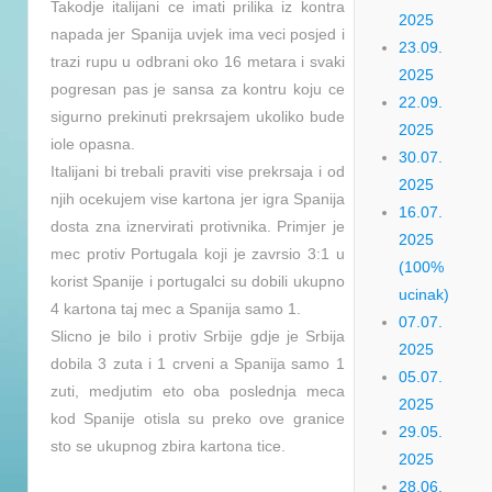
Takodje italijani ce imati prilika iz kontra
2025
napada jer Spanija uvjek ima veci posjed i
23.09.
trazi rupu u odbrani oko 16 metara i svaki
2025
pogresan pas je sansa za kontru koju ce
22.09.
sigurno prekinuti prekrsajem ukoliko bude
2025
iole opasna.
30.07.
Italijani bi trebali praviti vise prekrsaja i od
2025
njih ocekujem vise kartona jer igra Spanija
16.07.
dosta zna iznervirati protivnika. Primjer je
2025
mec protiv Portugala koji je zavrsio 3:1 u
(100%
korist Spanije i portugalci su dobili ukupno
ucinak)
4 kartona taj mec a Spanija samo 1.
07.07.
Slicno je bilo i protiv Srbije gdje je Srbija
2025
dobila 3 zuta i 1 crveni a Spanija samo 1
05.07.
zuti, medjutim eto oba poslednja meca
2025
kod Spanije otisla su preko ove granice
29.05.
sto se ukupnog zbira kartona tice.
2025
28.06.