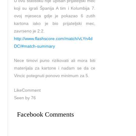
U ovu statistiku nije upisan prijateljski meč
koji su igrali Španija A tim i Kolumbija 7.
ovoj mjeseca gdje je pokazao 6 zutih
kartona iako je bio prijateljski mec,
zavrseno je 2:2.
http://www.flashscore.com/match/vLYn4d
DC/#match-summary
Nece timovi puno rizikovati ali mora biti
materijala za kartone i nadam se da ce
Vincic potegnuti ponovo minimum za 5.
LikeComment
Seen by 76
Facebook Comments