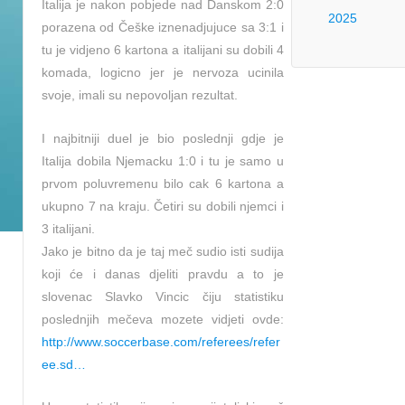
Italija je nakon pobjede nad Danskom 2:0
2025
porazena od Češke iznenadjujuce sa 3:1 i
tu je vidjeno 6 kartona a italijani su dobili 4
komada, logicno jer je nervoza ucinila
svoje, imali su nepovoljan rezultat.
I najbitniji duel je bio poslednji gdje je
Italija dobila Njemacku 1:0 i tu je samo u
prvom poluvremenu bilo cak 6 kartona a
ukupno 7 na kraju. Četiri su dobili njemci i
3 italijani.
Jako je bitno da je taj meč sudio isti sudija
koji će i danas djeliti pravdu a to je
slovenac Slavko Vincic čiju statistiku
poslednjih mečeva mozete vidjeti ovde:
http://www.soccerbase.com/referees/refer
ee.sd…