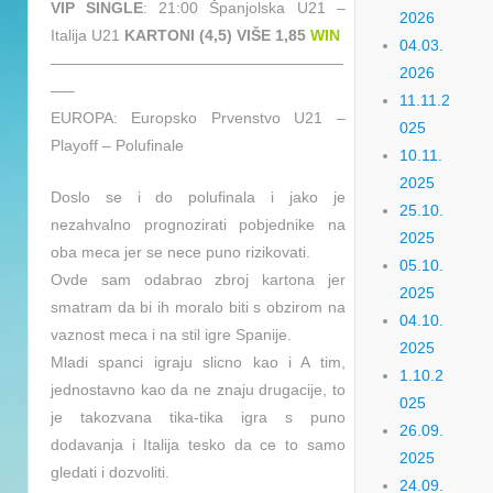
VIP SINGLE
: 21:00 Španjolska U21 –
2026
Italija U21
KARTONI (4,5) VIŠE 1,85
WIN
04.03.
———————————————————
2026
—–
11.11.2
EUROPA: Europsko Prvenstvo U21 –
025
Playoff – Polufinale
10.11.
2025
Doslo se i do polufinala i jako je
25.10.
nezahvalno prognozirati pobjednike na
2025
oba meca jer se nece puno rizikovati.
05.10.
Ovde sam odabrao zbroj kartona jer
2025
smatram da bi ih moralo biti s obzirom na
04.10.
vaznost meca i na stil igre Spanije.
2025
Mladi spanci igraju slicno kao i A tim,
1.10.2
jednostavno kao da ne znaju drugacije, to
025
je takozvana tika-tika igra s puno
26.09.
dodavanja i Italija tesko da ce to samo
2025
gledati i dozvoliti.
24.09.