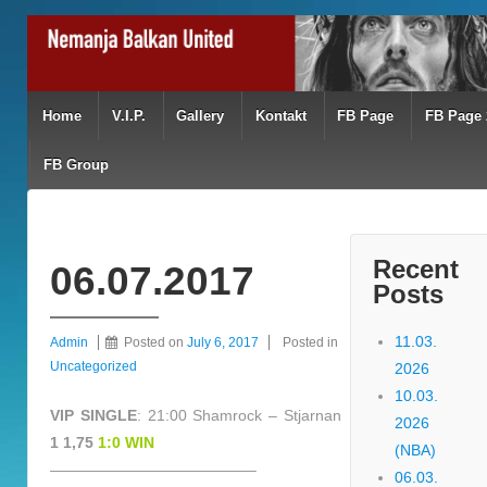
Home
V.I.P.
Gallery
Kontakt
FB Page
FB Page 
FB Group
Recent
06.07.2017
Posts
11.03.
Admin
Posted on
July 6, 2017
Posted in
Uncategorized
2026
10.03.
VIP SINGLE
: 21:00 Shamrock – Stjarnan
2026
1 1,75
1:0 WIN
(NBA)
—————————————–
06.03.