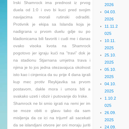
Irski Shamrock ima prednost iz prvog
2026
duela od 1:0 i ovo bi kuci pred svojim
04.03.
navijacima morali rutinski odraditi.
2026
Protivnik je ekipa sa Islanda koja je
11.11.2
nadigrana u prvom duelu gdje su po
025
kladionicama bili favoriti i cudi me i danas
10.11.
ovako visoka kvota na Shamrock
2025
pogotovo jer igraju kući na ”travi” dok je
25.10.
na stadionu Stjarnana umjetna trava i
2025
njima je to jos jedna otezavajuca okolnost
05.10.
isto kao
i cinjenica da su prije 4 dana igrali
2025
kup mec protiv Reykjavika sa prvom
04.10.
postavom, dakle mora i umora biti a
2025
svakako uzeti i obzir i putovanje do Irske.
1.10.2
Shamrock ne bi smio igrati na remi jer im
025
se moze obiti o glavu tako da sam
26.09.
misljenja da ce ici na trijumf ali sacekati
2025
da se islandjani otvore jer oni moraju juriti
24.09.