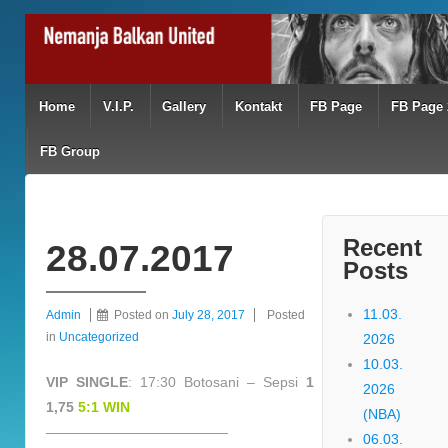
Home
V.I.P.
Gallery
Kontakt
FB Page
FB Page 
FB Group
Recent
28.07.2017
Posts
11.03.
Admin
Posted on
July 28, 2017
Posted
in
Uncategorized
2026
10.03.
VIP SINGLE
: 17:30 Botosani – Sepsi
1
2026
1,75
5:1 WIN
(NBA)
—————————————
06.03.