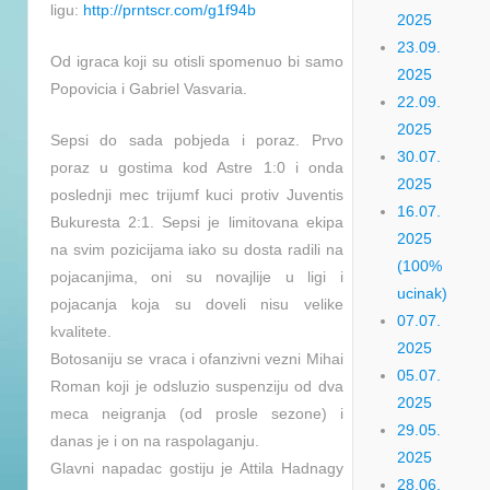
ligu:
http://prntscr.com/g1f94b
2025
23.09.
Od igraca koji su otisli spomenuo bi samo
2025
Popovicia i Gabriel Vasvaria.
22.09.
2025
Sepsi do sada pobjeda i poraz. Prvo
30.07.
poraz u gostima kod Astre 1:0 i onda
2025
poslednji mec trijumf kuci protiv Juventis
16.07.
Bukuresta 2:1. Sepsi je limitovana ekipa
2025
na svim pozicijama iako su dosta radili na
(100%
pojacanjima, oni su novajlije u ligi i
ucinak)
pojacanja koja su doveli nisu velike
07.07.
kvalitete.
2025
Botosaniju se vraca i ofanzivni vezni Mihai
05.07.
Roman koji je odsluzio suspenziju od dva
2025
meca neigranja (od prosle sezone) i
29.05.
danas je i on na raspolaganju.
2025
Glavni napadac gostiju je Attila Hadnagy
28.06.