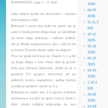
RUMUNJSKA: Liga 1 – 3. kolo
2026
04.03.
Jako dobra kvota na domacina i moram
2026
jednostavno uzeti.
11.11.2
Botosani u prva dva kola ne samo da je
025
uzeo 4 boda protiv ekipa koje su kandidati
10.11.
za titulu nego pokazao i odlican fudbal,
2025
sto je bitnije organizovanu igru i vidi se da
25.10.
je trener Enache dosta radio sa ekipom.
2025
Prvo su igrali remi kuci sa Clujom 1:1 a bili
05.10.
su bolja ekipa u tom mecu dok je proslo
2025
kolo pao Dinamo Bukurest, dobili su ih u
04.10.
gostima 0:1 igrajuci zatvoreno ali sa
2025
odlicnim kontra napadima i jedna kontra
1.10.2
urodila je plodom, slavili su 0:1.
025
Botosani je ostao bez 2-3 igraca vrijedna
26.09.
spomena a na slici su igraci koji su dosli u
2025
klub, dosta solidna pojacanja za ovu
24.09.