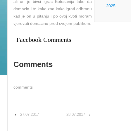
ali on je bivsi igrac Botosanija tako da
2025
domacin i te kako zna kako igrati odbranu
kad je on u pitanju i po ovoj kvoti moram
vjerovati domacinu pred svojom publikom.
Facebook Comments
Comments
comments
‹
27.07.2017
28.07.2017
›