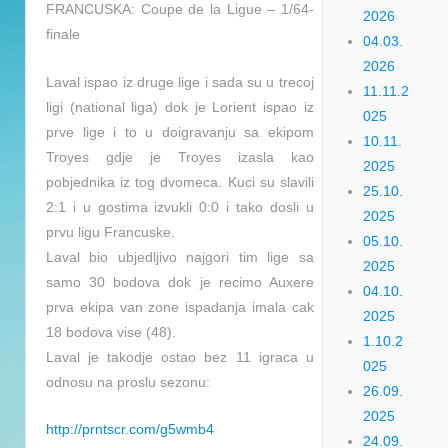
FRANCUSKA: Coupe de la Ligue – 1/64-
2026
finale
04.03.
2026
Laval ispao iz druge lige i sada su u trecoj
11.11.2
ligi (national liga) dok je Lorient ispao iz
025
prve lige i to u doigravanju sa ekipom
10.11.
Troyes gdje je Troyes izasla kao
2025
pobjednika iz tog dvomeca. Kuci su slavili
25.10.
2:1 i u gostima izvukli 0:0 i tako dosli u
2025
prvu ligu Francuske.
05.10.
Laval bio ubjedljivo najgori tim lige sa
2025
samo 30 bodova dok je recimo Auxere
04.10.
prva ekipa van zone ispadanja imala cak
2025
18 bodova vise (48).
1.10.2
Laval je takodje ostao bez 11 igraca u
025
odnosu na proslu sezonu:
26.09.
2025
http://prntscr.com/g5wmb4
24.09.