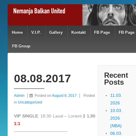
Home
V.I.P.
Gallery
Kontakt
FB Page
FB Page 
FB Group
Recent
08.08.2017
Posts
11.03.
Admin
Posted on
August 8, 2017
Posted
in
Uncategorized
2026
10.03.
VIP SINGLE
: 18:30 Laval – Lorient
2 1,90
2026
1:1
(NBA)
————————————–
06.03.