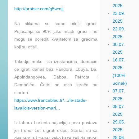
2025
http://prntscr.com/g5wmjj
23.09.
2025
Na slikama su samo bitniji igraci.
22.09.
Pojacanja su 90% jako mladi igraci i ne
2025
mogu se porediti kvalitetom sa igracima
30.07.
koji su otisli.
2025
16.07.
Takodje muke i sa izostancima, domacin
2025
ce igrati danas bez Pandora, Ebuya, Ba,
(100%
Appindangoyea, Daboa, Perrota i
ucinak)
Dembéléa. Četiri od ovih igrača su
07.07.
starteri.
2025
https://www.francebleu.fr/…/le-stade-
05.07.
lavallois-version-mari…
2025
29.05.
Iz tabora Lorienta najavljuju prvu postavu
2025
jer trener želi uigrati ekipu. Startali su sa
28.06.
dva remija i trener kako kaze zeli da stvori