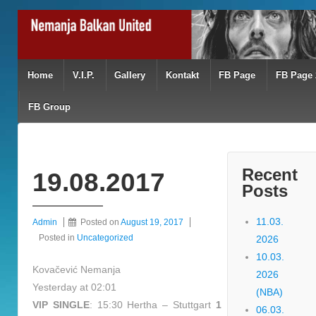
Home
V.I.P.
Gallery
Kontakt
FB Page
FB Page 
FB Group
Recent
19.08.2017
Posts
11.03.
Admin
Posted on
August 19, 2017
Posted in
Uncategorized
2026
10.03.
Kovačević Nemanja
2026
Yesterday at 02:01
(NBA)
VIP SINGLE
: 15:30 Hertha – Stuttgart
1
06.03.