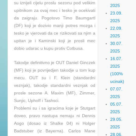
su iznijeli cijelu proslu sezonu pod velikim
2025
upitnikom za ovaj mec i tesko je ocekivati
23.09.
da zaigraju. Pogotovo Timo Baumgartl
2025
(DF) koji je dozivio manji potres mozga i
22.09.
tesko je vjerovati da ce rizikovati sa njim a
2025
upitan je i Kaminski koji je prosli mec
30.07.
dobio udarac u kupu protiv Cotbusa.
2025
16.07.
Takodje definitivno je OUT Daniel Ginczek
2025
(MF) koji je povrijedjen takodje u tom kup
(100%
mecu. OUT su i F. Klein (standardni
ucinak)
veznjak), takodje standardni veznjak od
07.07.
prosle sezone A. Maxim (MF), Zimmer,
2025
Sunjic, Uphoff i Tashsci.
05.07.
Problemi su i sa igracima koje je Stutgart
2025
doveo, pravo nastupa nemaju ni Dennis
29.05.
Aogo (dosao iz Shalke 04) ni Holger
2025
Badstuber (iz Bayerna). Carlos Mane
28.06.