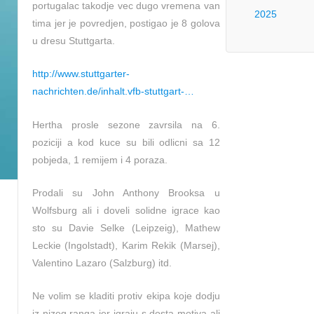
portugalac takodje vec dugo vremena van
2025
tima jer je povredjen, postigao je 8 golova
u dresu Stuttgarta.
http://www.stuttgarter-
nachrichten.de/inhalt.vfb-stuttgart-…
Hertha prosle sezone zavrsila na 6.
poziciji a kod kuce su bili odlicni sa 12
pobjeda, 1 remijem i 4 poraza.
Prodali su John Anthony Brooksa u
Wolfsburg ali i doveli solidne igrace kao
sto su Davie Selke (Leipzeig), Mathew
Leckie (Ingolstadt), Karim Rekik (Marsej),
Valentino Lazaro (Salzburg) itd.
Ne volim se kladiti protiv ekipa koje dodju
iz nizeg ranga jer igraju s dosta motiva ali