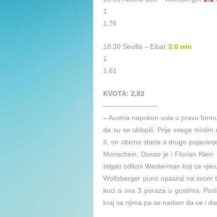
1
1,76
18:30 Sevilla – Eibar
3:0 win
1
1,61
KVOTA: 2,83
————————
–
Austria napokon usla u pravu formu 
da su se uklopili. Prije svega mislim
II, on obicno starta a drugo pojacanj
Monschein. Dosao je i Florian Klein i
stigao odlicni Westerman koji ce vjer
Wolfsberger puno opasniji na svom t
kuci a sva 3 poraza u gostima. Pos
kraj sa njima pa se nadam da ce i da