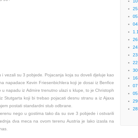
10
25
05
04
1.
26
24
23
22
30
i vezali su 3 pobjede. Pojacanja koja su doveli djeluje kao
16
 na napadace Kevin Friesenbichlera koji je dosai iz Benfice
07
e u napadu iz Admire trenutno ulazi s klupe, to je Christoph
05
z Stutgarta koji bi trebao pojacati desnu stranu a iz Ajaxa
29
ujem postati standardni stub odbrane.
28
erenu nego u gostima tako da su sve 3 pobjede i ostvarili
lednja dva meca na ovom terenu Austria je lako izasla na
nas.