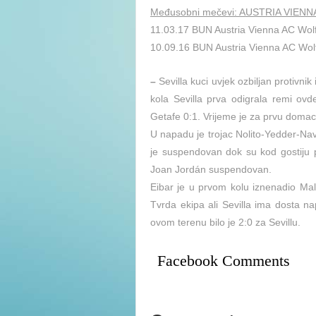
Međusobni mečevi: AUSTRIA VIE
11.03.17 BUN Austria Vienna AC Wolf
10.09.16 BUN Austria Vienna AC Wolf
–
Sevilla kuci uvjek ozbiljan protivni
kola Sevilla prva odigrala remi ov
Getafe 0:1. Vrijeme je za prvu doma
U napadu je trojac Nolito-Yedder-Nava
je suspendovan dok su kod gostiju 
Joan Jordán suspendovan.
Eibar je u prvom kolu iznenadio Mala
Tvrda ekipa ali Sevilla ima dosta n
ovom terenu bilo je 2:0 za Sevillu.
Facebook Comments