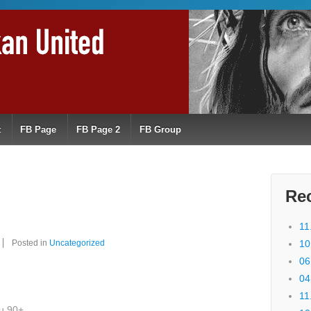
t
FB Page
FB Page 2
FB Group
Re
11
Posted in
Uncategorized
10
06
04
11
u 90+