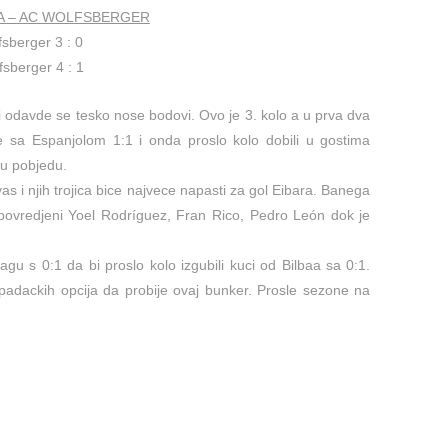
NNA – AC WOLFSBERGER
sberger 3 : 0
sberger 4 : 1
k i odavde se tesko nose bodovi. Ovo je 3. kolo a u prva dva
de sa Espanjolom 1:1 i onda proslo kolo dobili u gostima
cu pobjedu.
s i njih trojica bice najvece napasti za gol Eibara. Banega
povredjeni Yoel Rodríguez, Fran Rico, Pedro León dok je
gu s 0:1 da bi proslo kolo izgubili kuci od Bilbaa sa 0:1.
apadackih opcija da probije ovaj bunker. Prosle sezone na