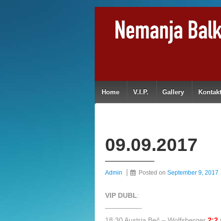
Home
V.I.P.
Gallery
Kontak
09.09.2017
Admin
Posted on
September 9, 2017
VIP DUBL
:
—————-
18:30 Austria Beč – Wolfsberger
2:2