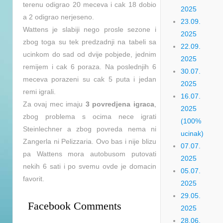
terenu odigrao 20 meceva i cak 18 dobio
2025
a 2 odigrao nerjeseno.
23.09.
Wattens je slabiji nego prosle sezone i
2025
zbog toga su tek predzadnji na tabeli sa
22.09.
ucinkom do sad od dvije pobjede, jednim
2025
remijem i cak 6 poraza. Na poslednjih 6
30.07.
meceva porazeni su cak 5 puta i jedan
2025
remi igrali.
16.07.
Za ovaj mec imaju
3 povredjena igraca
,
2025
zbog problema s ocima nece igrati
(100%
Steinlechner a zbog povreda nema ni
ucinak)
Zangerla ni Pelizzaria. Ovo bas i nije blizu
07.07.
pa Wattens mora autobusom putovati
2025
nekih 6 sati i po svemu ovde je domacin
05.07.
favorit.
2025
29.05.
Facebook Comments
2025
28.06.