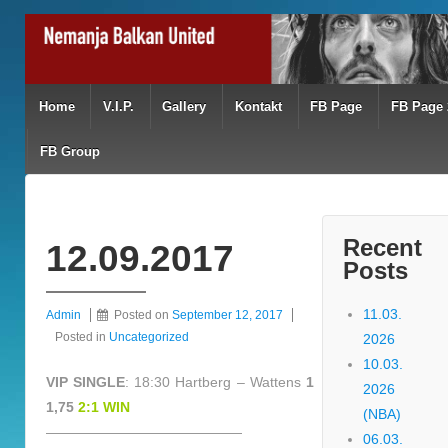
Home
V.I.P.
Gallery
Kontakt
FB Page
FB Page 
FB Group
Recent
12.09.2017
Posts
11.03.
Admin
Posted on
September 12, 2017
Posted in
Uncategorized
2026
10.03.
VIP SINGLE
: 18:30 Hartberg – Wattens
1
2026
1,75
2:1 WIN
(NBA)
——————————————
06.03.