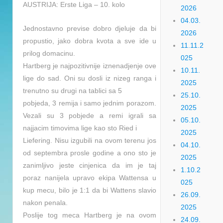
AUSTRIJA: Erste Liga – 10. kolo
2026
04.03.
Jednostavno previse dobro djeluje da bi
2026
propustio, jako dobra kvota a sve ide u
11.11.2
prilog domacinu.
025
Hartberg je najpozitivnije iznenadjenje ove
10.11.
lige do sad. Oni su dosli iz nizeg ranga i
2025
trenutno su drugi na tablici sa 5
25.10.
pobjeda, 3 remija i samo jednim porazom.
2025
Vezali su 3 pobjede a remi igrali sa
05.10.
najjacim timovima lige kao sto Ried i
2025
Liefering. Nisu izgubili na ovom terenu jos
04.10.
od septembra prosle godine a ono sto je
2025
zanimljivo jeste cinjenica da im je taj
1.10.2
poraz nanijela upravo ekipa Wattensa u
025
kup mecu, bilo je 1:1 da bi Wattens slavio
26.09.
nakon penala.
2025
Poslije tog meca Hartberg je na ovom
24.09.