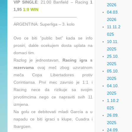
VIP SINGLE
: 21:00 Banfield – Racing
1
2026
1,95
1:0 WIN
04.03.
———————————————-
2026
ARGENTINA: Superliga – 3. kolo
11.11.2
025
Ovo ce biti ”public bet” kada se info
10.11.
prosiri, dakle ocekujem dosta uplata na
2025
domaci tim.
25.10.
Razlog je jednostavan,
Racing igra s
2025
rezervama
ovaj meč zbog uzvratnom
05.10.
meča Copa Libertadores protiv
2025
Corintiansa. Prvi mec zavrsio je 1:1 i
04.10.
Racing nece da rizikuje sa svojim
2025
prvotimcima nego ce napraviti svih 11
1.10.2
izmjena.
025
Na golu ce debitovati mladi García a u
26.09.
napadu ce biti igraci s klupe, Cuadra i
2025
Ibargüen.
24.09.