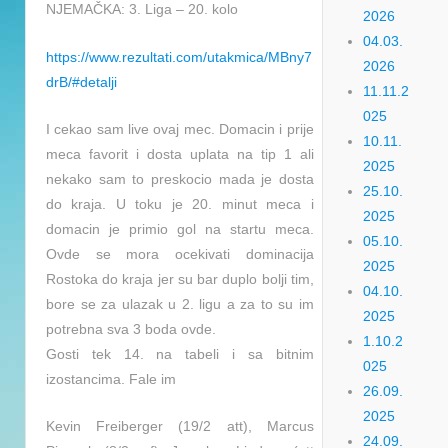
NJEMAČKA: 3. Liga – 20. kolo
2026
04.03.
https://www.rezultati.com/utakmica/MBny7
2026
drB/#detalji
11.11.2
025
I cekao sam live ovaj mec. Domacin i prije
10.11.
meca favorit i dosta uplata na tip 1 ali
2025
nekako sam to preskocio mada je dosta
25.10.
do kraja. U toku je 20. minut meca i
2025
domacin je primio gol na startu meca.
05.10.
Ovde se mora ocekivati dominacija
2025
Rostoka do kraja jer su bar duplo bolji tim,
04.10.
bore se za ulazak u 2. ligu a za to su im
2025
potrebna sva 3 boda ovde.
1.10.2
Gosti tek 14. na tabeli i sa bitnim
025
izostancima. Fale im
26.09.
2025
Kevin Freiberger (19/2 att), Marcus
24.09.