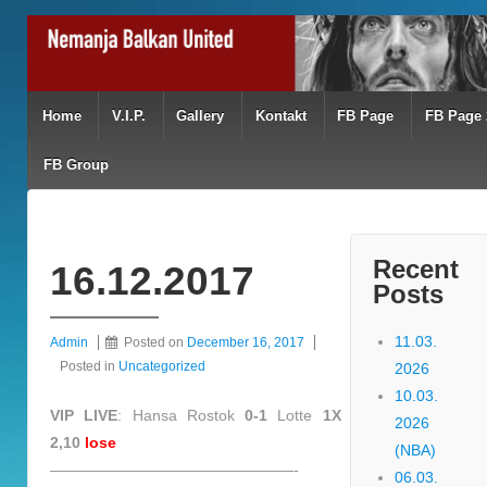
Home
V.I.P.
Gallery
Kontakt
FB Page
FB Page 
FB Group
Recent
16.12.2017
Posts
11.03.
Admin
Posted on
December 16, 2017
Posted in
Uncategorized
2026
10.03.
VIP LIVE
: Hansa Rostok
0-1
Lotte
1X
2026
2,10
lose
(NBA)
————————————————-
06.03.