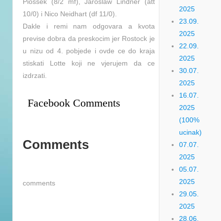
Piossek (8/2 mf), Jaroslaw Lindner (att
2025
10/0) i Nico Neidhart (df 11/0).
23.09.
Dakle i remi nam odgovara a kvota
2025
previse dobra da preskocim jer Rostock je
22.09.
u nizu od 4. pobjede i ovde ce do kraja
2025
stiskati Lotte koji ne vjerujem da ce
30.07.
izdrzati.
2025
16.07.
Facebook Comments
2025
(100%
ucinak)
Comments
07.07.
2025
05.07.
2025
comments
29.05.
2025
28.06.