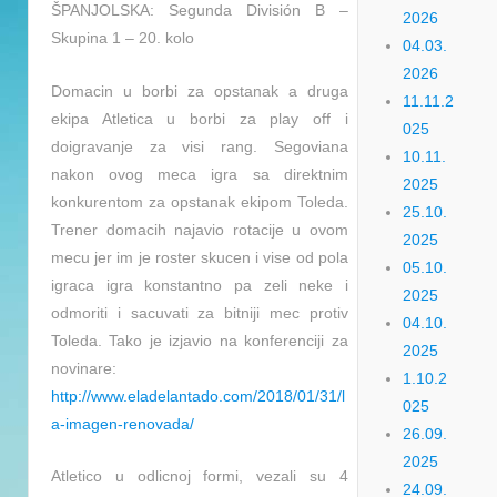
ŠPANJOLSKA: Segunda División B –
2026
Skupina 1 – 20. kolo
04.03.
2026
Domacin u borbi za opstanak a druga
11.11.2
ekipa Atletica u borbi za play off i
025
doigravanje za visi rang. Segoviana
10.11.
nakon ovog meca igra sa direktnim
2025
konkurentom za opstanak ekipom Toleda.
25.10.
Trener domacih najavio rotacije u ovom
2025
mecu jer im je roster skucen i vise od pola
05.10.
igraca igra konstantno pa zeli neke i
2025
odmoriti
i sacuvati za bitniji mec protiv
04.10.
Toleda. Tako je izjavio na konferenciji za
2025
novinare:
1.10.2
http://www.eladelantado.com/2018/01/31/l
025
a-imagen-renovada/
26.09.
2025
Atletico u odlicnoj formi, vezali su 4
24.09.