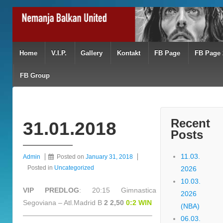
Home
V.I.P.
Gallery
Kontakt
FB Page
FB Page 
FB Group
Recent
31.01.2018
Posts
11.03.
Admin
Posted on
January 31, 2018
Posted in
Uncategorized
2026
10.03.
VIP PREDLOG
: 20:15 Gimnastica
2026
Segoviana – Atl.Madrid B
2 2,50
0:2 WIN
(NBA)
——————————————————–
06.03.