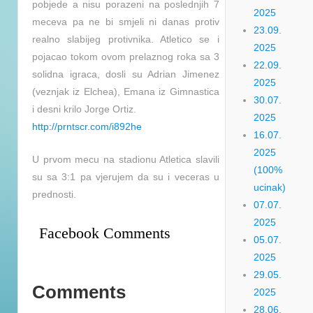
pobjede a nisu porazeni na poslednjih 7
2025
meceva pa ne bi smjeli ni danas protiv
23.09.
realno slabijeg protivnika. Atletico se i
2025
pojacao tokom ovom prelaznog roka sa 3
22.09.
solidna igraca, dosli su Adrian Jimenez
2025
(veznjak iz Elchea), Emana iz Gimnastica
30.07.
i desni krilo Jorge Ortiz.
2025
http://prntscr.com/i892he
16.07.
2025
U prvom mecu na stadionu Atletica slavili
(100%
su sa 3:1 pa vjerujem da su i veceras u
ucinak)
prednosti.
07.07.
2025
Facebook Comments
05.07.
2025
29.05.
Comments
2025
28.06.