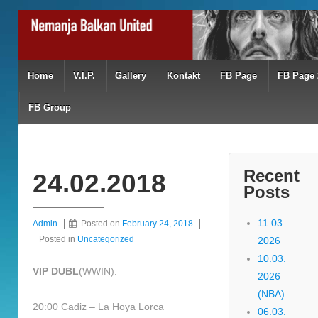
Home
V.I.P.
Gallery
Kontakt
FB Page
FB Page 
FB Group
Recent
24.02.2018
Posts
11.03.
Admin
Posted on
February 24, 2018
Posted in
Uncategorized
2026
10.03.
VIP DUBL
(WWIN):
2026
————
(NBA)
20:00 Cadiz – La Hoya Lorca
06.03.