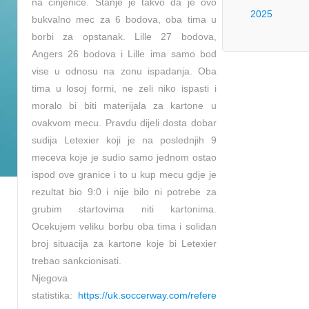
na cinjenice. Stanje je takvo da je ovo
2025
bukvalno mec za 6 bodova, oba tima u
borbi za opstanak. Lille 27 bodova,
Angers 26 bodova i Lille ima samo bod
vise u odnosu na zonu ispadanja. Oba
tima u losoj formi, ne zeli niko ispasti i
moralo bi biti materijala za kartone u
ovakvom mecu. Pravdu dijeli dosta dobar
sudija Letexier koji je na poslednjih 9
meceva koje je sudio samo jednom ostao
ispod ove granice i to u kup mecu gdje je
rezultat bio 9:0 i nije bilo ni potrebe za
grubim startovima niti kartonima.
Ocekujem veliku borbu oba tima i solidan
broj situacija za kartone koje bi Letexier
trebao sankcionisati.
Njegova
statistika:
https://uk.soccerway.com/refere