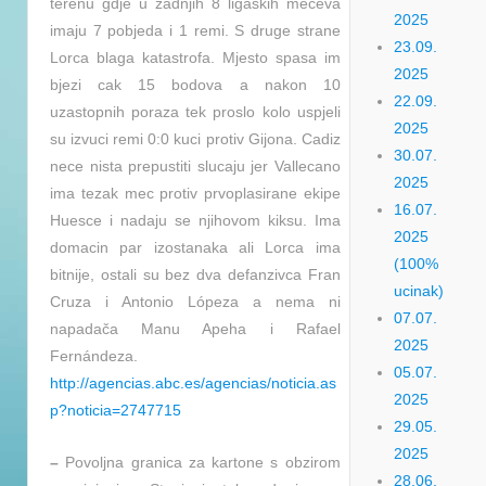
terenu gdje u zadnjih 8 ligaskih meceva
2025
imaju 7 pobjeda i 1 remi. S druge strane
23.09.
Lorca blaga katastrofa. Mjesto spasa im
2025
bjezi cak 15 bodova a nakon 10
22.09.
uzastopnih poraza tek proslo kolo uspjeli
2025
su izvuci remi 0:0 kuci protiv Gijona. Cadiz
30.07.
nece nista prepustiti slucaju jer Vallecano
2025
ima tezak mec protiv prvoplasirane ekipe
16.07.
Huesce i nadaju se njihovom kiksu. Ima
2025
domacin par izostanaka ali Lorca ima
(100%
bitnije, ostali su bez dva defanzivca Fran
ucinak)
Cruza i Antonio Lópeza a nema ni
07.07.
napadača Manu Apeha i Rafael
2025
Fernándeza.
05.07.
http://agencias.abc.es/agencias/noticia.as
2025
p?noticia=2747715
29.05.
2025
–
Povoljna granica za kartone s obzirom
28.06.