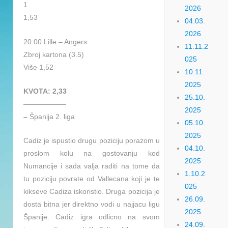
1
2026
1,53
04.03.
2026
20:00 Lille – Angers
11.11.2
Zbroj kartona (3.5)
025
Više 1,52
10.11.
2025
KVOTA: 2,33
25.10.
——————
2025
–
Španija 2. liga
05.10.
2025
Cadiz je ispustio drugu poziciju porazom u
04.10.
proslom kolu na gostovanju kod
2025
Numancije i sada valja raditi na tome da
1.10.2
tu poziciju povrate od Vallecana koji je te
025
kikseve Cadiza iskoristio. Druga pozicija je
26.09.
dosta bitna jer direktno vodi u najjacu ligu
2025
Španije. Cadiz igra odlicno na svom
24.09.