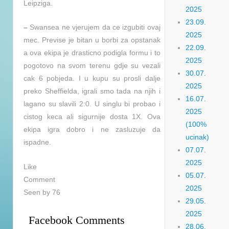
Leipziga.
2025
23.09.
–
Swansea ne vjerujem da ce izgubiti ovaj
2025
mec. Previse je bitan u borbi za opstanak
22.09.
a ova ekipa je drasticno podigla formu i to
2025
pogotovo na svom terenu gdje su vezali
30.07.
cak 6 pobjeda. I u kupu su prosli dalje
2025
preko Sheffielda, igrali smo tada na njih i
16.07.
lagano su slavili 2:0. U singlu bi probao i
2025
cistog keca ali sigurnije dosta 1X. Ova
(100%
ekipa igra dobro i ne zasluzuje da
ucinak)
ispadne.
07.07.
2025
Like
05.07.
Comment
2025
Seen by 76
29.05.
2025
Facebook Comments
28.06.