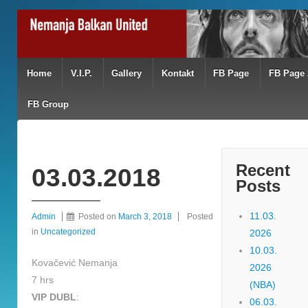
Home
V.I.P.
Gallery
Kontakt
FB Page
FB Page 
FB Group
Recent
03.03.2018
Posts
11.03.
Admin
Posted on
March 3, 2018
Posted
in
Uncategorized
2026
10.03.
Kovačević Nemanja
2026
7 hrs
(NBA)
VIP DUBL
:
06.03.