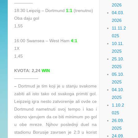
————-
2026
18:30 Leipzig – Dortmund
1:1
(trenutno)
04.03.
Oba daju gol
2026
1,55
11.11.2
025
16:00 Swansea – West Ham
4:1
10.11.
1X
2025
1,45
25.10.
2025
KVOTA: 2,24
WIN
05.10.
—————–
2025
–
Dortmud je tim koji je u stanju svakome
04.10.
zabiti ali isto tako od svakoga primiti gol.
2025
Leipzeig igra nesto zatvorenije ali ovde ce
1.10.2
Dortmund nametnuti svoj tempo i kao i
025
obicno vjerujem da ce biti minimum po gol
26.09.
u obe mreze. Njihov poslednji duel na
2025
stadionu Borusije zavrsen je 2:3 u korist
24.09.