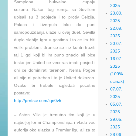
Sampiona bukvalno cupaju
2025
sezonu. Nakon tog remija sa Sevillom
23.09.
upisali su 3 pobjede i to protiv Celzija,
2025
Palaca i Liverpula tako da puni
22.09.
samopouzdanja ulaze u ovaj duel. Sevilla
2025
duplo slabije igra u gostima i to ce im biti
30.07.
veliki problem. Branice se i iz kontri traziti
2025
taj 1 gol koji bi im puno znacio ali bice
16.07.
tesko jer United ce veceras imati posjed i
2025
oni ce dominirati terenom. Nema Pogbe
(100%
ali nije ni potreban i to je United dokazao.
ucinak)
Ovako bi trebale izgledati pocetne
07.07.
postave:
2025
http://prntscr.com/iqn0v5
05.07.
2025
–
Aston Villa je trenutno tim koji je u
29.05.
najboljoj formi Championshipa i vlada vec
2025
euforija oko ulazka u Premier ligu ali za to
28.06.