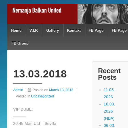
Home
V.I.P.
Gallery
Kontakt
FB Page
FB Page 
FB Group
Recent
13.03.2018
Posts
11.03.
Admin
Posted on
March 13, 2018
Posted in
Uncategorized
2026
10.03.
VIP DUBL
:
2026
———-
(NBA)
20:45 Man.Utd – Sevilla
06.03.