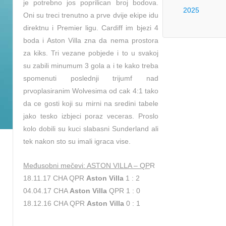
je potrebno jos poprilican broj bodova.
2025
Oni su treci trenutno a prve dvije ekipe idu
direktnu i Premier ligu. Cardiff im bjezi 4
boda i Aston Villa zna da nema prostora
za kiks. Tri vezane pobjede i to u svakoj
su zabili minumum 3 gola a i te kako treba
spomenuti poslednji trijumf nad
prvoplasiranim Wolvesima od cak 4:1 tako
da ce gosti koji su mirni na sredini tabele
jako tesko izbjeci poraz veceras. Proslo
kolo dobili su kuci slabasni Sunderland ali
tek nakon sto su imali igraca vise.
Međusobni mečevi: ASTON VILLA – QP
R
18.11.17 CHA QPR
Aston Villa
1 : 2
04.04.17 CHA
Aston Villa
QPR 1 : 0
18.12.16 CHA QPR
Aston Villa
0 : 1