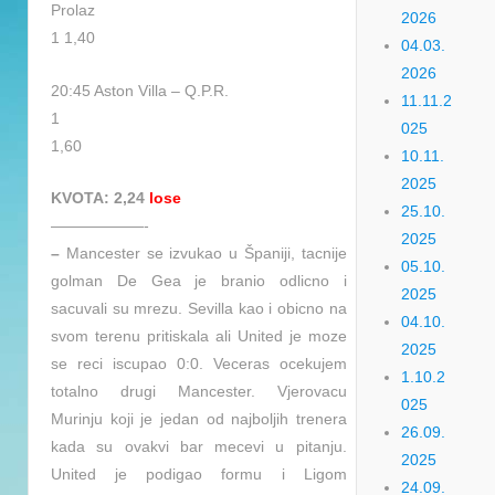
Prolaz
2026
1 1,40
04.03.
2026
20:45 Aston Villa – Q.P.R.
11.11.2
1
025
1,60
10.11.
2025
KVOTA: 2,24
lose
25.10.
——————-
2025
–
Mancester se izvukao u Španiji, tacnije
05.10.
golman De Gea je branio odlicno i
2025
sacuvali su mrezu. Sevilla kao i obicno na
04.10.
svom terenu pritiskala ali United je moze
2025
se reci iscupao 0:0. Veceras ocekujem
1.10.2
totalno drugi Mancester. Vjerovacu
025
Murinju koji je jedan od najboljih trenera
26.09.
kada su ovakvi bar mecevi u pitanju.
2025
United je podigao formu i Ligom
24.09.