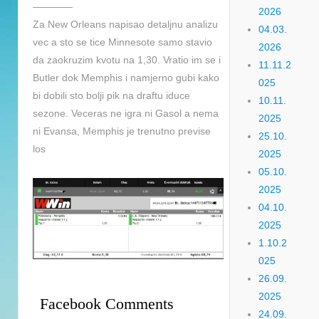
————
2026
Za New Orleans napisao detaljnu analizu
04.03.
vec a sto se tice Minnesote samo stavio
2026
da zaokruzim kvotu na 1,30. Vratio im se i
11.11.2
Butler dok Memphis i namjerno gubi kako
025
bi dobili sto bolji pik na draftu iduce
10.11.
sezone. Veceras ne igra ni Gasol a nema
2025
ni Evansa, Memphis je trenutno previse
25.10.
los
2025
05.10.
2025
04.10.
2025
1.10.2
025
26.09.
2025
Facebook Comments
24.09.