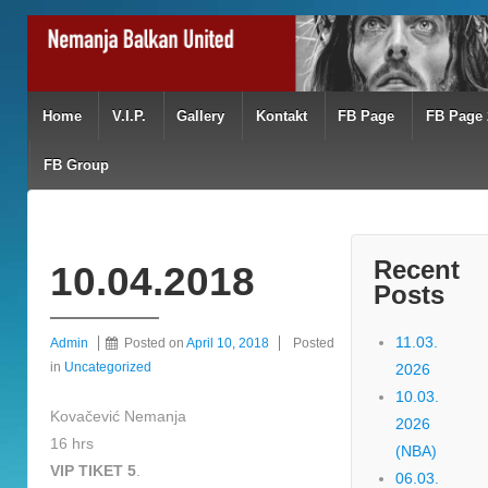
Home
V.I.P.
Gallery
Kontakt
FB Page
FB Page 
FB Group
Recent
10.04.2018
Posts
11.03.
Admin
Posted on
April 10, 2018
Posted
in
Uncategorized
2026
10.03.
Kovačević Nemanja
2026
16 hrs
(NBA)
VIP TIKET 5
.
06.03.