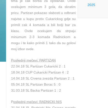
tima je cak borba za opstanak. Ovde
2025
ocekujem minimum 3 gola, da skratim
pricu. Partizan pokazao slabosti u odbrani
najvise u kupu protiv Cukarickog gdje su
primili cak 4 komada a bili bolji bar za
klasu. Ovde ocekujem da strpaju
minumum 2-3 komada Radnickom a
mogu i te kako primiti 1 tako da su golovi
moj izbor ovde.
Posljednji mečevi: PARTIZAN
22.04.18 SL Partizan Cukaricki 2 : 1
18.04.18 CUP Cukaricki Partizan 4 : 2
14.04.18 SL Crvena zvezda Partizan 2 : 1
05.04.18 SL Partizan Borac 5 : 0
31.03.18 SL Backa Partizan 1 : 2
P
osljednji mečevi: RADNICKI NIS
21.04.18 SL Radnicki Nis Crvena zvezda