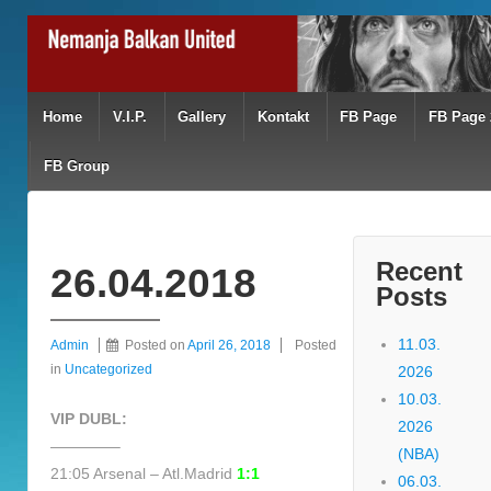
Home
V.I.P.
Gallery
Kontakt
FB Page
FB Page 
FB Group
Recent
26.04.2018
Posts
11.03.
Admin
Posted on
April 26, 2018
Posted
in
Uncategorized
2026
10.03.
VIP DUBL:
2026
————–
(NBA)
21:05 Arsenal – Atl.Madrid
1:1
06.03.