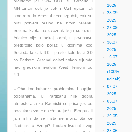
probleme jer 90% OUT su Cazorla i
2025
Mkhtarian dok je cak i Ozil upitan ali
23.09.
smatram da Arsenal nece izgubiti, cak su
2025
blizi pobjedi realno na svom terenu.
22.09.
Solidna kvota na dvoznak koju cu uzeti.
2025
Atletico nije u nekoj formi, u prvenstvu
30.07.
pretproslo kolo poraz u gostima kod
2025
Sociedada cak 3:0 i proslo kolo kuci 0:0
16.07.
sa Betisom. Arsenal dolazi nakon trijumfa
2025
nad gradskim rivalom West Hemom od
(100%
4:1.
ucinak)
07.07.
–
Oba tima kubure s problemima i supljim
2025
odbranama. U Partizanu nije dobra
05.07.
atmosfera a za Radnicki se prica jos od
2025
pocetka sezone da **moraju** u Evropu ali
29.05.
ja mislim da se nista ne mora. Sta ce
2025
Radnicki u Evropi? Realan kvalitet ovog
28.06.