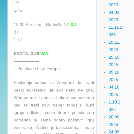
1X
2026
1,45
04.03.
2026
18:00 Partizan – Radnički Niš
3:1
11.11.2
3+
025
1,57
10.11.
2025
KVOTA: 2,28
WIN
25.10.
——————
2025
–
Polufinale Lige Evrope
05.10.
2025
Poslednja sansa za Wengera da uradi
04.10.
nesto konkretno jer ako neko ne zna,
2025
Wenger ide u penziju nakon ove sezone i
1.10.2
vec se trazi novi trener topdzija. Kuci
025
igraju odlicno, imaju dobre pojedince i
26.09.
potrebno je samo dobro postaviti igru
2025
veceras jer Atletico je takticki dobar. Imaju
24.09.