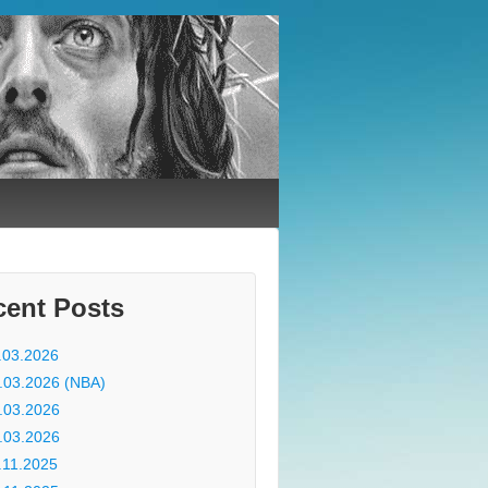
cent Posts
.03.2026
.03.2026 (NBA)
.03.2026
.03.2026
.11.2025