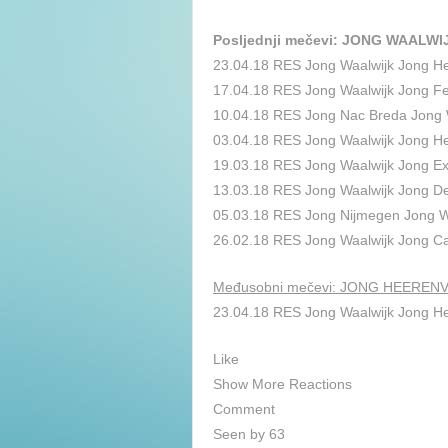
Posljednji mečevi: JONG WAALWI
23.04.18 RES Jong Waalwijk Jong 
17.04.18 RES Jong Waalwijk Jong 
10.04.18 RES Jong Nac Breda Jong 
03.04.18 RES Jong Waalwijk Jong Her
19.03.18 RES Jong Waalwijk Jong Ex
13.03.18 RES Jong Waalwijk Jong 
05.03.18 RES Jong Nijmegen Jong W
26.02.18 RES Jong Waalwijk Jong 
Međusobni mečevi: JONG HEEREN
23.04.18 RES Jong Waalwijk Jong He
Like
Show More Reactions
Comment
Seen by 63