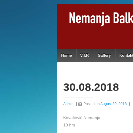
Home
V.I.P.
Gallery
Kontak
30.08.2018
Admin
Posted on
August 30, 2018
Kovačević Nemanja
10 hrs