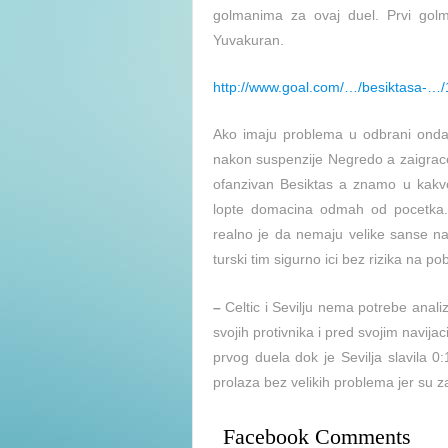
golmanima za ovaj duel. Prvi golm
Yuvakuran.
http://www.goal.com/…/besiktasa-…
Ako imaju problema u odbrani onda
nakon suspenzije Negredo a zaigrace
ofanzivan Besiktas a znamo u kakvoj
lopte domacina odmah od pocetka. Par
realno je da nemaju velike sanse n
turski tim sigurno ici bez rizika na po
–
Celtic i Sevilju nema potrebe analizi
svojih protivnika i pred svojim navij
prvog duela dok je Sevilja slavila 0
prolaza bez velikih problema jer su za
Facebook Comments