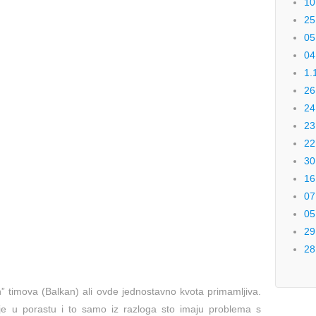
10
25
05
04
1.
26
24
23
22
30
16
07
05
29
28
” timova (Balkan) ali ovde jednostavno kvota primamljiva.
je u porastu i to samo iz razloga sto imaju problema s