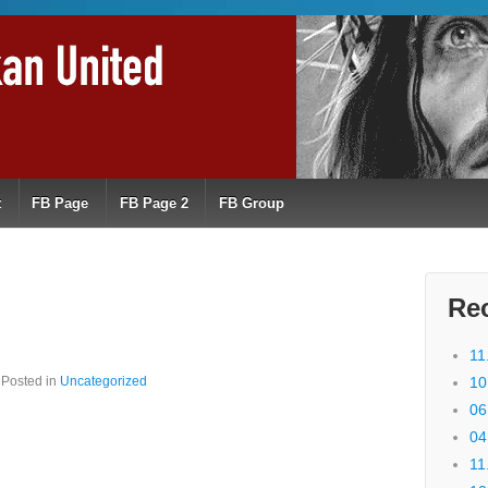
t
FB Page
FB Page 2
FB Group
Re
11
Posted in
Uncategorized
10
06
04
11