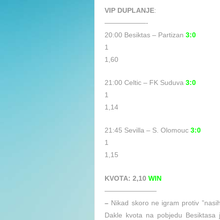
VIP DUPLANJE
:
——————-
20:00 Besiktas – Partizan
3:0
1
1,60
21:00 Celtic – FK Suduva
3:0
1
1,14
21:45 Sevilla – S. Olomouc
3
:0
1
1,15
KVOTA: 2,10
WIN
———————–
–
Nikad skoro ne igram protiv ”nasih
Dakle kvota na pobjedu Besiktasa 