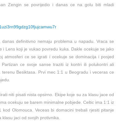
an Zengin se povrijedio i danas ce na golu biti mladi
/1uzi3rn99gdzg10fjujcamwu7r
 danas definitivno nemaju problema u napadu. Vraca se
 i Lens koji je vukao povredu kuka. Dakle ocekuje se jako
 atmosferi ce se igrati i ocekuje se dominacija i posjed
tizan ce svoje sanse traziti iz kontri ili polukontri ali
a terenu Besiktasa. Prvi mec 1:1 u Beogradu i veceras ce
bjedu.
rati niti pisati nista opsirno. Ekipe koje su za klasu jace od
acima ocekuju se barem minimalne pobjede. Celtic ima 1:1 iz
:1 kod Olomouca. Veceas bi domacini trebali rjesiti pitanje
 klasu jaci od svojih protivnika.